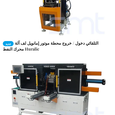
التلقائي دخول / خروج محطة موتور إمانويل لف آلة
جديد
محرك النفط Huralic