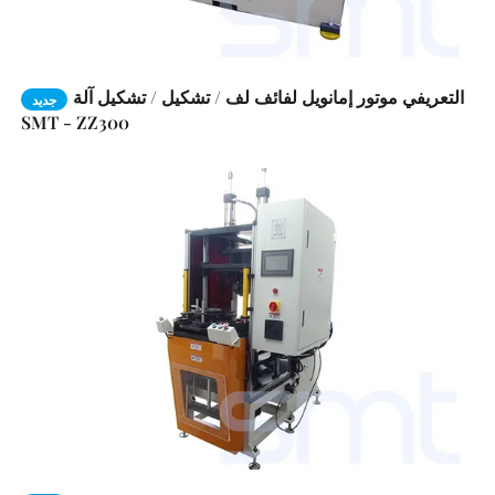
التعريفي موتور إمانويل لفائف لف / تشكيل / تشكيل آلة
جديد
SMT - ZZ300