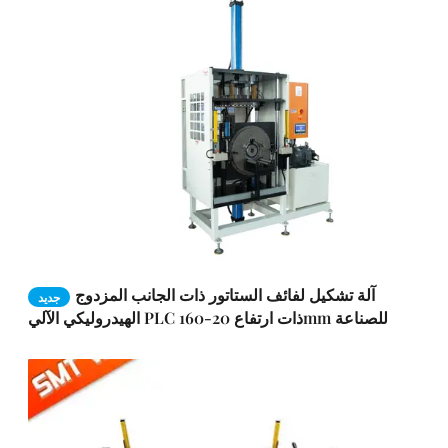
آلة تشكيل لفائف الستاتور ذات الجانب المزدوج
جديد
الهيدروليكي الآلي PLC ذات ارتفاع 20-160mm للصناعة
المحركية