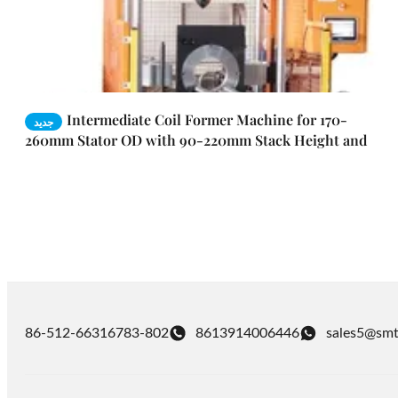
Intermediate Coil Former Machine for 170-
جديد
260mm Stator OD with 90-220mm Stack Height and
Φ100-200mm ID Range
86-512-66316783-802
8613914006446
sales5@smt