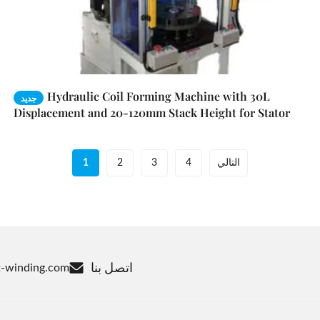
Hydraulic Coil Forming Machine with 30L
جديد
Displacement and 20-120mm Stack Height for Stator
Coil Winding
التالي
4
3
2
1
اتصل بنا
-winding.com