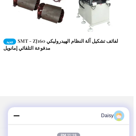
SMT - ZJ160 لفائف تشكيل آلة النظام الهيدروليكي
جديد
مدفوعة التلقائي إمانويل
اتبعنا
Daisy
11:19 PM