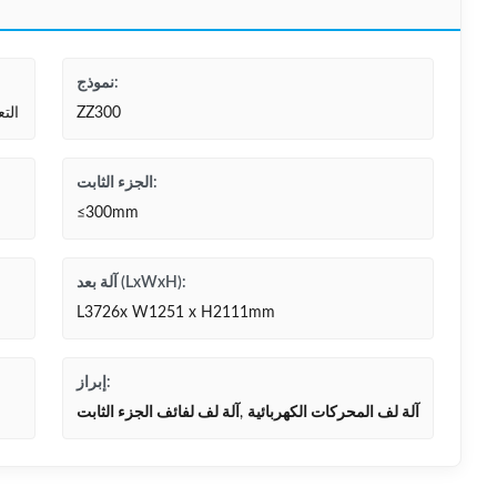
نموذج:
ZZ300
الت
الجزء الثابت:
≤300mm
آلة بعد (LxWxH):
L3726x W1251 x H2111mm
إبراز:
آلة لف المحركات الكهربائية
,
آلة لف لفائف الجزء الثابت