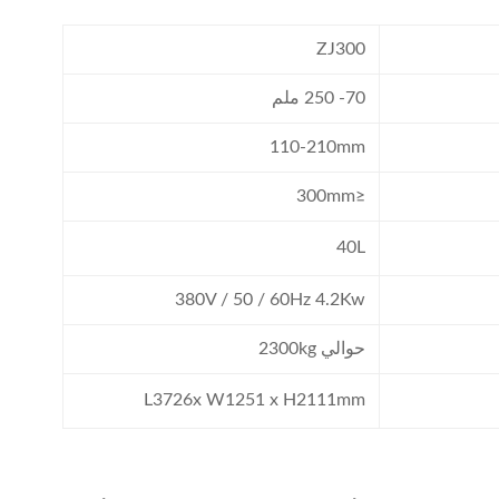
ZJ300
70- 250 ملم
110-210mm
≤300mm
40L
380V / 50 / 60Hz 4.2Kw
حوالي 2300kg
L3726x W1251 x H2111mm