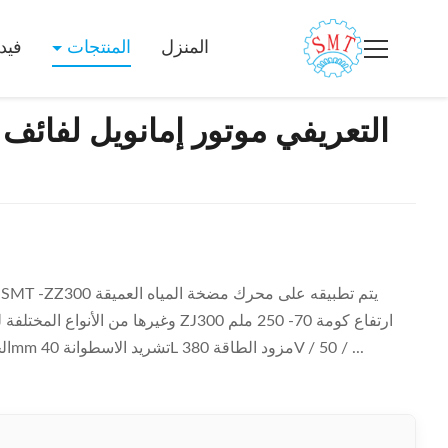
المنزل
المنتجات
فيد
التعريفي موتور إمانويل لفائف
معرف الجزء الثابت 110-210mm الجزء الثابت ≤300mm تشريد الاسطوانة 40L مزود الطاقة 380V / 50 / ...