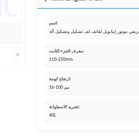
اسم:
عريفي موتور إمانويل لفائف لف تشكيل وتشكيل آلة
معرف الجزء الثابت:
>
110-210mm
ارتفاع كومة:
16-100 مم
تشريد الاسطوانة:
40L