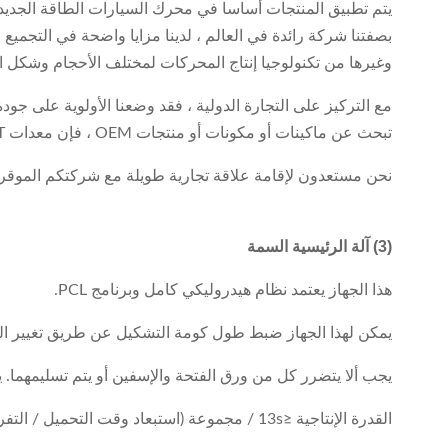
يتم تطبيق المنتجات أساسا في محرك السيارات الطاقة الجديد
بصفتنا شركة رائدة في العالم ، لدينا مزايا واضحة في التجميع ا
وغيرها من تكنولوجيا إنتاج المحركات لمختلف الأحجام وشكل ا
مع التركيز على التجارة الدولية ، فقد وضعنا الأولوية على جود
تبحث عن ماكينات أو مكونات أو منتجات OEM ، فإن معدات SMT للسيارات ستكون شريكك الأكثر موثوقية.
نحن مستعدون لإقامة علاقة تجارية طويلة مع شركتكم الموقرة
(3) آلة الرئيسية السمة
هذا الجهاز يعتمد نظام هيدروليكي كامل وبرنامج PCL.
يمكن لهذا الجهاز ضبط طول كومة التشكيل عن طريق تغيير ال
يجب ألا يتضرر كل من ورق الفتحة والإسفين أو يتم تسليمهما. ي
القدرة الإنتاجية ≤13s / مجموعة (استبعاد وقت التحميل / التفريغ)