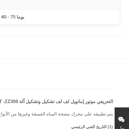
1PCS / 40 - 75 يوما
التعريفي موتور إمانويل لف لف تشكيل وتشكيل آلة SMT -ZZ300
يتم تطبيقه على محرك مضخة المياه العميقة وغيرها من الأنواع ا
(1) التاريخ الفني الرئيسي