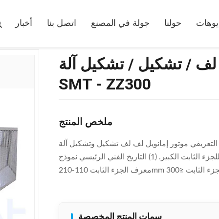
التعريفي موتور إمانويل لفائف لف / تشكيل / تشكيل آلة SMT - ZZ300
يوهات
حولنا
جولة في المصنع
اتصل بنا
أخبار
 لف / تشكيل / تشكيل آلة
SMT - ZZ300
ملخص المنتج
التعريفي موتور إمانويل لف لف تشكيل وتشكيل آلة SMT -ZZ300 يتم تطبيقه على محرك مضخة المياه العميقة
وغيرها من الأنواع المختلفة للجزء الثابت الكبير. (1) التاريخ الفني الرئيسي نموذج ZJ300 ارتفاع كومة 70- 250 ملم
سمات المنتج المخصصة