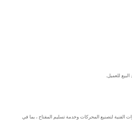
لبيع للعميل.
ة ، SMT تزود العملاء بأنواع مختلفة من AC motor ، DC motor ، BLDC خدمة الاستشارات الفنية لتصنيع المحركات وخدمة تسليم المفتاح ، بما في