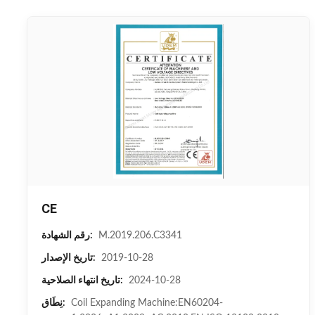
CE
M.2019.206.C3341
رقم الشهادة:
2019-10-28
تاريخ الإصدار:
2024-10-28
تاريخ انتهاء الصلاحية:
Coil Expanding Machine:EN60204-
نِطَاق: