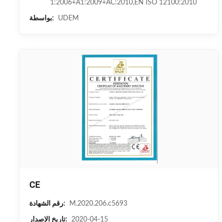
1:2006+A1:2009+AC:2010,EN ISO 12100:2010
UDEM
بواسطة:
CE
M.2020.206.c5693
رقم الشهادة:
2020-04-15
تاريخ الإصدار: