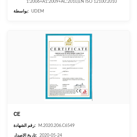
1:2006+A1:2009+AC:2010,EN ISO 12100:2010
UDEM
بواسطة:
CE
M.2020.206.C6549
رقم الشهادة:
2020-05-24
تاريخ الإصدار: