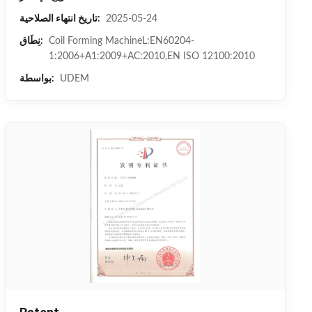
2025-05-24
تاريخ انتهاء الصلاحية:
Coil Forming MachineL:EN60204-
نِطَاق:
1:2006+A1:2009+AC:2010,EN ISO 12100:2010
UDEM
بواسطة: