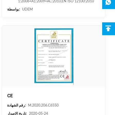
1:2006+A1:2009+AC:2010,EN ISO 12100:2010
UDEM
بواسطة:
CE
M.2020.206.C6550
رقم الشهادة:
2020-05-24
تاريخ الإصدار: