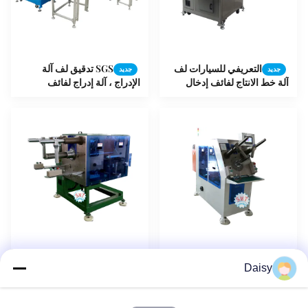
التعريفي للسيارات لف
SGS تدقيق لف آلة
جديد
جديد
آلة خط الانتاج لفائف إدخال
الإدراج ، آلة إدراج لفائف
الآلات
المحرك المؤازر CNC
النحاس / أسلاك
مخصص لف الإدراج آلة
جديد
جديد
Daisy
الألمنيوم لفائف آلة إسفين لف
موتور إمانويل خط الإنتاج
الإدراج 380V 50 / 60HZ
التلقائي التجميع