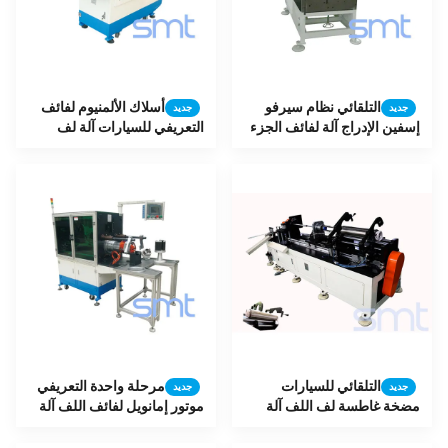
التلقائي نظام سيرفو
أسلاك الألمنيوم لفائف
جديد
جديد
إسفين الإدراج آلة لفائف الجزء
التعريفي للسيارات آلة لف
الثابت SMT-QX10 ، اللون
للتعريفي / غسالة المحرك
البرتقالي
إمانويل
التلقائي للسيارات
مرحلة واحدة التعريفي
جديد
جديد
مضخة غاطسة لف اللف آلة
موتور إمانويل لفائف اللف آلة
الإدراج L2100 * W2000 *
الإدراج SMT-KW300
1600mm