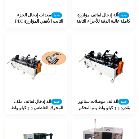
آلة إدخال لفائف مؤازرة
معدات إدخال الجزء
جديد
جديد
كاملة عالية الدقة للأجزاء الثابتة
الثابت الأفقي المؤازرة PLC
ذات ارتفاع المكدس 120-600
الأوتوماتيكية بارتفاع كومة 30-
مم في محركات مضخة الآبار
120 مم لآلة إدخال ملف مضخة
العميقة
الآبار العميقة
آلة لف موصلات ستاتور
آلة إدخال لفائف ملف
جديد
جديد
بقدرة 3.5 كيلو واط يتم التحكم
المحرك الغاطس 3.5 كيلو واط
فيها بواسطة PLC لقطر داخلي
للستاتور يتراوح بين 110-210
مم مع تشغيل شبه آلي