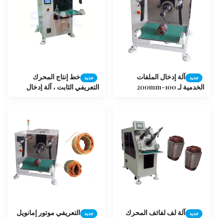
آلة إدخال الملفات
خط إنتاج المحرك
جديد
جديد
الخدمية لـ 100-200mm
التعريفي الثابت ، آلة إدخال
Stator ID
لفائف ضد التآكل
آلة لف لفائف المحرك
التعريفي موتور إمانويل
جديد
جديد