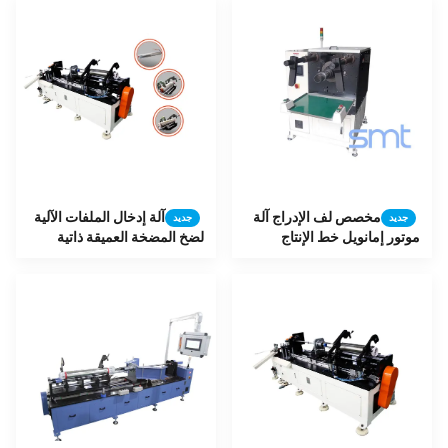
مخصص لف الإدراج آلة
آلة إدخال الملفات الآلية
جديد
جديد
موتور إمانويل خط الإنتاج
لضخ المضخة العميقة ذاتية
التلقائي التجميع
الاقتصادية مع ارتفاع 30-100
مم للدبابات ومضخة الخدمة
الهيبردية للزراعة والمدنية
تصنيع محركات المضخة الغارقة