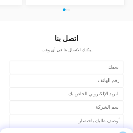
slot set by
servo motor driving system, AC frequency
l length
conversion speed regulation system, pneumatic
free set of
system. It can achieve wedge length setting, feeding,
 (1) Main
cutting, forming and inserting into stator together
I.D. 20-
with coil automatically. Coil inserting speed can be set
ht ≤120mm
at different section. Wedge feeding mode can be set
opper Wire
according to different motor. Euipped with human-
اتصل بنا
nge
machine control interface, it has the
يمكنك الاتصال بنا في أي وقت!