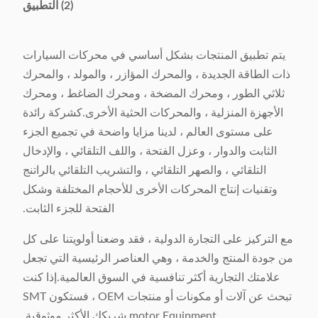
(2) التطبيق
يتم تطبيق المنتجات بشكل أساسي في محركات السيارات
ذات الطاقة الجديدة ، والمحرك المؤازر ، والمولد ، والمحرك
ثلاثي الطور ، ومحرك المضخة ، ومحرك الضاغط ، ومحرك
الأجهزة المنزلية ، والمحركات الحثية الأخرى.كشركة رائدة
على مستوى العالم ، لدينا مزايا واضحة في تجميع الجزء
الثابت والدوار ، وعزل الفتحة ، واللف التلقائي ، والإدخال
التلقائي ، والصهر التلقائي ، والتشريب التلقائي بالراتنج
وتقنيات إنتاج المحركات الأخرى للأحجام المختلفة وشكل
الفتحة للجزء الثابت.
مع التركيز على التجارة الدولية ، فقد وضعنا أولويتنا على كل
من جودة المنتج والخدمة ، وهي العناصر الرئيسية التي تجعل
علامتك التجارية أكثر تنافسية في السوق العالمية.إذا كنت
تبحث عن آلات أو مكونات أو منتجات OEM ، فستكون SMT
motor Equipment شريكك الأكثر موثوقية.