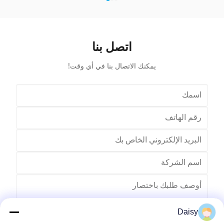
ulic system
expanding blades is synchronous, no need two times
ce. Provide
expending, and expending blade stroke can be
ccording to
adjusted as per requirement; footswitch controls
 accepted
on/off, easy operation, and no damage to wedge,
 driven by
insulation paper and coil, wedge is still at right position
اتصل بنا
after expending. (1)
يمكنك الاتصال بنا في أي وقت!
Daisy