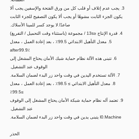
3. يجب عدم إتلاف أو قلب كل من ورق الفتحة والإسفين.يجب ألا
يكون الجزء الثابت مشوهًا أو يجب ألا يكون التصفيح للجزء الثابت
صاعدًا.لا يوجد كسر للمينا الأسلاك.
4. قدرة الإنتاج ≤13s / مجموعة (باستثناء وقت التحميل / التفريغ)
5. معدل التأهيل الابتدائي 99.5٪ ، بعد إعادة العمل ، معدل
after99.9٪
6. تتبنى هذه الآلة نظام حماية شبك الأمان.يحتاج المشغل إلى
الوقوف عند التشغيل.
7. الآلة تستخدم اليدين في وقت واحد زر البدء لضمان السلامة.
8. معدل التأهيل الابتدائي ≥ 98.5٪ ، بعد إعادة العمل ، معدل
≥99.5٪
9. تعتمد آله نظام حماية شبكة الأمان.يحتاج المشغل إلى الوقوف
عند التشغيل.
l0.Machine يتبنى يدين في وقت واحد زر البدء لضمان السلامة.
الحذر