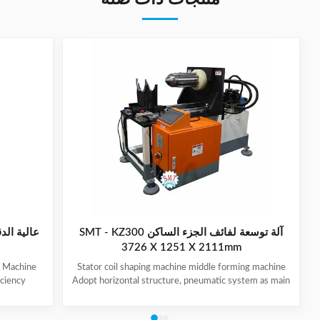
آلة توسعة لفائف الجزء الساكن SMT - KZ300
عالية الد
3726 X 1251 X 2111mm
g Machine
Stator coil shaping machine middle forming machine
iciency
Adopt horizontal structure, pneumatic system as main
ange. Easy
power; stator with same slot width and internal
 trouble-
diameter can share one tooling, stroke of both ends of