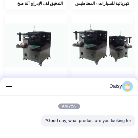
كهربائية للسيارات / المغناطيس
التدقيق لف الإدراج آلة ضخ
الدائم للسيارات
معدات إنتاج السيارات
لفائف الإدراج التلقائي
SMT-QX10 اللف آلة
جديد
جديد
Daisy
الموالي آلة لف AC DC نوع
الإدراج ، آلة لف التلقائي فتحة
الرسم الكهربائي
المحرك
7:55 AM
1
2
التالي
Good day, what product are you looking for?