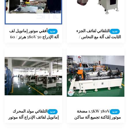
التلقائي لفائف الجزء
أفقي موتور إمانويل لف
جديد
جديد
الثابت لف آلة مع النحاس /
آلة الإدراج 380V 50 هرتز / 60
أسلاك الألمنيوم
هرتز
1.5KW 380V مضخة
التلقائي مولد المحرك
جديد
جديد
موتور إمّاكنة تجميع آلة ساكن
إمانويل لفائف الإدراج آلة موتور
لفافة يلفّ آلة
لف المعدات