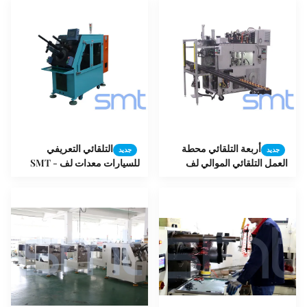
أربعة التلقائي محطة
التلقائي التعريفي
جديد
جديد
العمل التلقائي الموالي لف
للسيارات معدات لف SMT -
موتور 12 شهرا الضمان
K90 للسيارات الطاقة
للسيارات