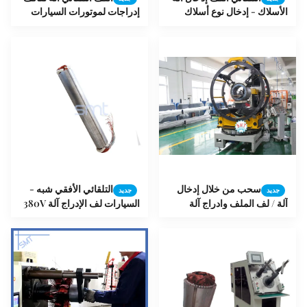
الأسلاك - إدخال نوع أسلاك
إدراجات لموتورات السيارات
حديد التسليح آلة لف
سحب من خلال إدخال
التلقائي الأفقي شبه -
جديد
جديد
آلة / لف الملف وادراج آلة
السيارات لف الإدراج آلة 380V
50HZ / 60HZ
SMT-QL80 / SMT-QL140