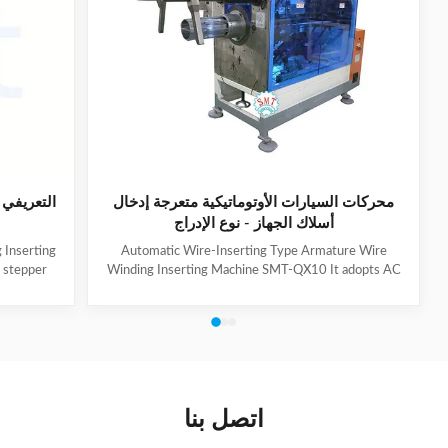
محركات السيارات الأوتوماتيكية متعرجة إدخال
التعريفي 
أسلاك الجهاز - نوع الإدراج
 Inserting
Automatic Wire-Inserting Type Armature Wire
 stepper
Winding Inserting Machine SMT-QX10 It adopts AC
slot set by
servo motor driving system, AC frequency
l length
conversion speed regulation system, pneumatic
free set of
system. It can achieve wedge length setting, feeding,
 (1) Main
cutting, forming and inserting into stator together
I.D. 20-
with coil automatically. Coil inserting speed can be set
ht ≤120mm
at different section. Wedge feeding mode can be set
opper Wire
according to different motor. Euipped with human-
اتصل بنا
nge
machine control interface, it has the