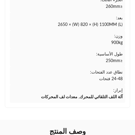
الجزء الثابت:
≤260mm
بعد:
(L) 2650 × (W) 820 × (H) 1100MM
وزن:
900kg
طول الأساسية:
≤250mm
نطاق عدد الفتحات:
24-48 فتحات
إبراز:
آلة اللف التلقائي للمحرك
,
معدات لف المحركات
وصف المنتج