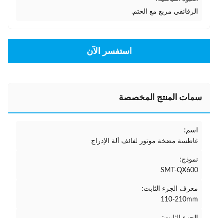
الرقائقي مربع مع الختم.
استفسر الآن
سمات المنتج المخصصة
اسم:
غاطسة مضخة موتور لفائف آلة الإدراج
نموذج:
SMT-QX600
معرف الجزء الثابت:
110-210mm