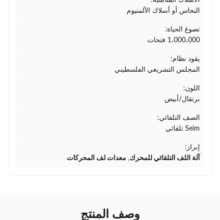
الأسلاك المناسبة:
النحاس أو أسلاك الألمنيوم
تصوغ الحياة:
1،000،000 فتحات
يقود نظام:
المجلس التشريعي الفلسطيني
اللون:
برتقال/أبيض
الصف التلقائي:
Seim تلقائي
إبراز:
آلة اللف التلقائي للمحرك
,
معدات لف المحركات
وصف المنتج