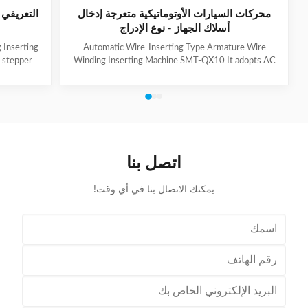
محركات السيارات الأوتوماتيكية متعرجة إدخال
التعريفي 
أسلاك الجهاز - نوع الإدراج
 Inserting
Automatic Wire-Inserting Type Armature Wire
 stepper
Winding Inserting Machine SMT-QX10 It adopts AC
slot set by
servo motor driving system, AC frequency
l length
conversion speed regulation system, pneumatic
free set of
system. It can achieve wedge length setting, feeding,
 (1) Main
cutting, forming and inserting into stator together
I.D. 20-
with coil automatically. Coil inserting speed can be set
ht ≤120mm
at different section. Wedge feeding mode can be set
opper Wire
according to different motor. Euipped with human-
اتصل بنا
nge
machine control interface, it has the
يمكنك الاتصال بنا في أي وقت!