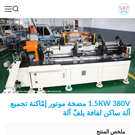
1.5KW 380V مضخة موتور إمّاكنة تجميع
آلة ساكن لفافة يلفّ آلة
ملخص المنتج