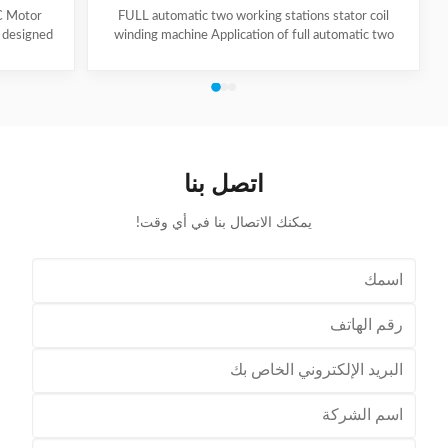
C Motor
FULL automatic two working stations stator coil
y designed
winding machine Application of full automatic two
 stator per
working stations stator coil winding machine This
ficiency. It
automatic stator winding machine is suitable for 2
moval to
poles, 4 poles and 6poles coils winding. 1. Main
ss supports
technical data of NIDE full automatic two working
ions, with
stations stator coil winding machine Product Name
angle. The
two working stations stator coil winding machine
alloy with
Winding head 2pc Wire diameter 0.2~1.2mm
اتصل بنا
Winding speed ≤2500RPM Max stator OD 160mm
يمكنك الاتصال بنا في أي وقت!