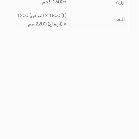
وزن
≈1600 كجم
(L) 1800 × (عرض) 1200
البعد
× (ارتفاع) 2200 مم