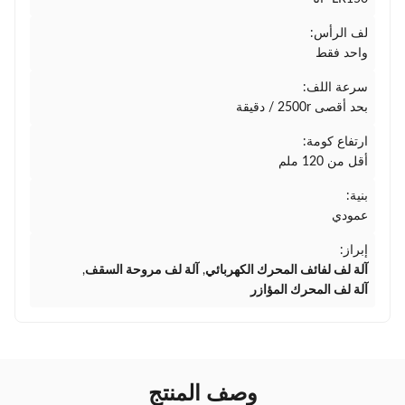
لف الرأس:
واحد فقط
سرعة اللف:
بحد أقصى 2500r / دقيقة
ارتفاع كومة:
أقل من 120 ملم
بنية:
عمودي
إبراز:
آلة لف لفائف المحرك الكهربائي
,
آلة لف مروحة السقف
,
آلة لف المحرك المؤازر
وصف المنتج