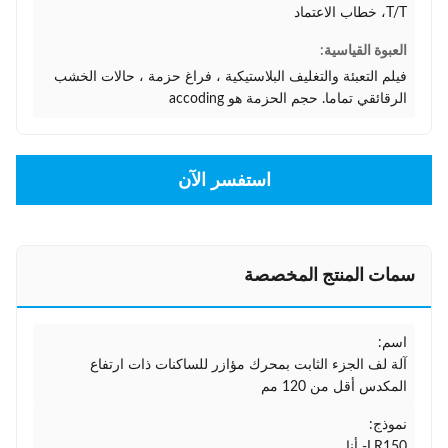
T/T، خطاب الاعتماد
العبوة القياسية:
فيلم التعبئة والتغليف البلاستيكية ، فراغ حزمة ، حالات الخشب
الرقائقي تماما. حجم الحزمة هو accoding
استفسر الآن
سمات المنتج المخصصة
اسم:
آلة لف الجزء الثابت بمحرك مؤازر للساكنات ذات ارتفاع
المكدس أقل من 120 مم
نموذج:
LR150- أنا