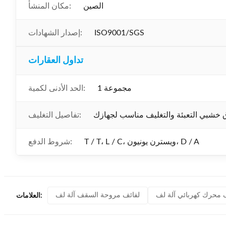
الصين
مكان المنشأ:
ISO9001/SGS
إصدار الشهادات:
تداول العقارات
1 مجموعة
الحد الأدنى لكمية:
تفاصيل التغليف:
T / T، L / C، ويسترن يونيون، D / A
شروط الدفع:
 محرك كهربائي آلة لف
لفائف مروحة السقف آلة لف
العلامات: