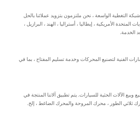
بكة التغطية الواسعة ، نحن ملتزمون بتزويد عملائنا بالحل
لمتحدة الأمريكية ، إيطاليا ، أستراليا ، الهند ، البرازيل ،
عد الخدمة.
موثوق بها ، Nide تزود العملاء بأنواع مختلفة من AC motor ، DC motor ، BLDC خدمة الاستشارات الفنية لتصنيع المحركات وخدمة تسليم المفتاح ، بما في
يع الآلات الحثية للسيارات. يتم تطبيق آلاتنا المنتجة في
ثلاثي الطور ، محرك المروحة والمحرك الضاغط ، إلخ.