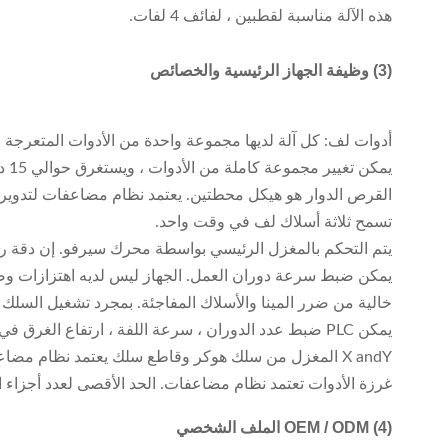
هذه الآلة مناسبة لقطبين ، لفائف 4 لفات.
(3) وظيفة الجهاز الرئيسية والخصائص
أدوات لف: كل آلة لديها مجموعة واحدة من الأدوات المتعرجة 
يمكن تغيير مجموعة كاملة من الأدوات ، ويستغرق حوالي 15 دقيقة.
القرص الدوار هو هيكل محطتين. يعتمد نظام مضاعفات لتدوي
تسمح ثلاثة أسلاك لف في وقت واحد.
يتم التحكم بالمغزل الرئيسي بواسطة محرك سيرفو. إن دقة رقم لفة
يمكن ضبط سرعة دوران العمل. الجهاز ليس لديه اهتزازات وض
خالية من ضرر المينا والأسلاك المفاجئة. بمجرد تشغيل السلك ال
يمكن PLC ضبط عدد الدوران ، سرعة اللفة ، ارتفاع الغرق في الأدوات ، وسرعة غرق الأدوات والاتجاه المتعرج.
X andY المغزل من سلك هوكر وقاطع سلك يعتمد نظام مضاعفات. فإنه يمكن ضبط طول سلك الجسر والأسلاك الرصاص.
غرزة الأدوات تعتمد نظام مضاعفات. الحد الأقصى لعدد أجزاء الأد
(4)
OEM / ODM الملف الشخصي