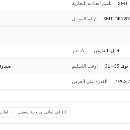
SMT
اسم العلامة التجارية:
SMT-DR120
رقم الموديل:
قابل للتفاوض
الأسعار:
31 - 55 يومًا
وقت التسليم:
صندوق خشبي التعبئة والتغليف مناسب لجهازك.
القدرة على العرض:
آلة لف لفائف مروحة السقف
لفائف