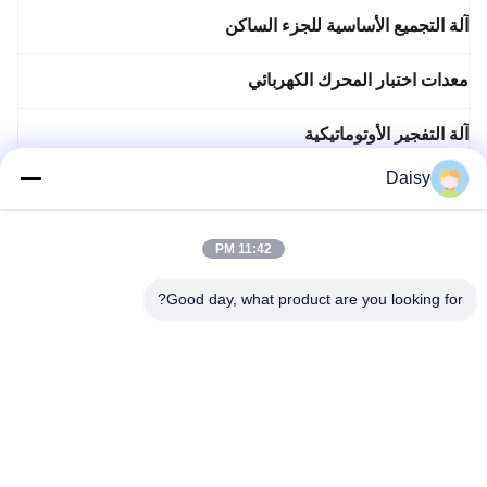
آلة التجميع الأساسية للجزء الساكن
معدات اختبار المحرك الكهربائي
آلة التفجير الأوتوماتيكية
Daisy
إدخال وآله الانجراف
معدات تصنيع المحركات
11:42 PM
Good day, what product are you looking for?
رقم 123، طريق تشيانغيوان الغربي، منطقة تطوير نانكسون، مدينة
هوتشو، مقاطعة تشجيانغ، الصين
تيل: 86-512-66316783-802
البريد الإلكتروني: sales5@smt-winding.com