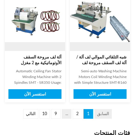
form automatically and orderly.
screen and the frame with big
Operators need to unload the ...
force. 3. Don't shake, rotate the
PLC ...
شبه التلقائي الموالي لف آلة /
آلة لف مروحة السقف
آلة لف السقف مروحة لف
الأوتوماتيكية مع 2 مغزل
Automatic Ceiling Fan Stator
Semi-auto Washing Machine
Winding Machine with 2
Motors Coil Winding Machine
Spindles SMT - SR350 Usage:
with Simple Structure SMT-R160
Special design to winding the
1. Suitable for multi-connected
استفسر الآن
استفسر الآن
stator of the series motor,
and multi layer winding . 2. Wind
electrical tools motor and AC
1-8 coils simultaneously at a time
shaded pole motor. Features:
. 3 Automatic slot change,
Applies mechanical linkage
starting winding position , idling
السابق
1
2
...
9
10
التالي
synchronic structure, imported
start ,double-ended
AC vary frequency stepless
stop,automatic reset and ...
adjustable speed, ...
فئات المنتجات