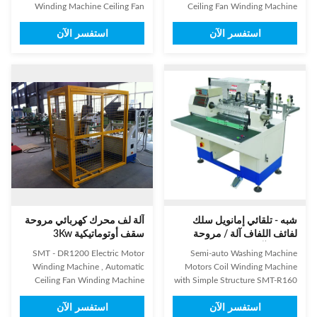
Winding Machine​ Ceiling Fan
Ceiling Fan Winding Machine
Coil Winding Machine is suitable
Ceiling Fan Coil Winding
استفسر الآن
استفسر الآن
for winding ceiling fan stator,
Machine is suitable for winding
external armature such as
ceiling fan stator, external
frequency conversion alternator
armature such as frequency
and generator armature.
conversion alternator and
Description: Ceiling Fan Coil
generator armature. Description:
Winding Machine has two
Ceiling Fan Coil Winding
working ...
Machine has two ...
شبه - تلقائي إمانويل سلك
آلة لف محرك كهربائي مروحة
لفائف اللفاف آلة / مروحة
سقف أوتوماتيكية 3Kw
السقف آلة لف
SMT - DR1200 Electric Motor
Semi-auto Washing Machine
Winding Machine , Automatic
Motors Coil Winding Machine
Ceiling Fan Winding Machine
with Simple Structure SMT-R160
Ceiling Fan Coil Winding
1. It is suitable for multi-
استفسر الآن
استفسر الآن
Machine is suitable for winding
connected and multi-