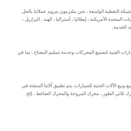
بكة التغطية الواسعة ، نحن ملتزمون بتزويد عملائنا بالحل
لمتحدة الأمريكية ، إيطاليا ، أستراليا ، الهند ، البرازيل ،
عد الخدمة.
موثوق بها ، Nide تزود العملاء بأنواع مختلفة من AC motor ، DC motor ، BLDC خدمة الاستشارات الفنية لتصنيع المحركات وخدمة تسليم المفتاح ، بما في
يع الآلات الحثية للسيارات. يتم تطبيق آلاتنا المنتجة في
ثلاثي الطور ، محرك المروحة والمحرك الضاغط ، إلخ.