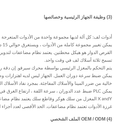
(3) وظيفة الجهاز الرئيسية وخصائصها
أدوات لف: كل آلة لديها مجموعة واحدة من الأدوات المتعرجة 
يمكن تغيير مجموعة كاملة من الأدوات ، ويستغرق حوالي 15 دقيقة.
القرص الدوار هو هيكل محطتين. يعتمد نظام مضاعفات لتدوي
تسمح ثلاثة أسلاك لف في وقت واحد.
يتم التحكم بالمغزل الرئيسي بواسطة محرك سيرفو. إن دقة رقم لفة
يمكن ضبط سرعة دوران العمل. الجهاز ليس لديه اهتزازات وض
خالية من ضرر المينا والأسلاك المفاجئة. بمجرد نفاد الأسلاك الن
يمكن PLC ضبط عدد الدوران ، سرعة اللفة ، ارتفاع الغرق في الأدوات ، وسرعة غرق الأدوات والاتجاه المتعرج.
X andY المغزل من سلك هوكر وقاطع سلك يعتمد نظام مضاعفات. فإنه يمكن ضبط طول سلك الجسر والأسلاك الرصاص.
غرزة الأدوات تعتمد نظام مضاعفات. الحد الأقصى لعدد أجزاء الأد
(4)
OEM / ODM الملف الشخصي