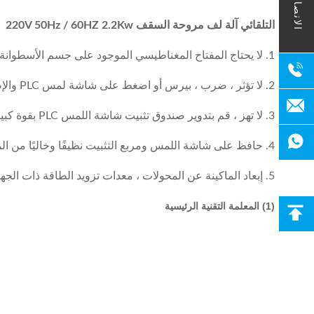
الاتصال
التلقائي آلة لف مروحة السقف 220V 50Hz / 60HZ 2.2Kw
1. لا يحتاج المفتاح المغناطيسي الموجود على جسم الأسطوانة ومفاتيح القرب على الماكينة إلى التعديل.
2. لا تؤثر ، ضرب ، بيرس أو اضغط على شاشة لمس PLC والإطار بقوة كبيرة.
3. لا تهز ، قم بتدوير صندوق تثبيت شاشة اللمس PLC بقوة كبيرة ، كما يجب أن تكون خالية من الاهتزازات العظيمة.
4. حافظ على شاشة اللمس ومربع التثبيت نظيفًا وخاليًا من الماء أو الزيت أو الغبار أو المواد المسببة للتآكل مثل الأحماض والقلويات ، وتجنب أشعة الشمس المباشرة.
5. إبعاد الماكينة عن المحولات ، معدات تزويد الطاقة ذات الجهد الكهربائي العالي والتي لها إشعاع كهرومغناطيسي قوي.
(1) المعلمة التقنية الرئيسية