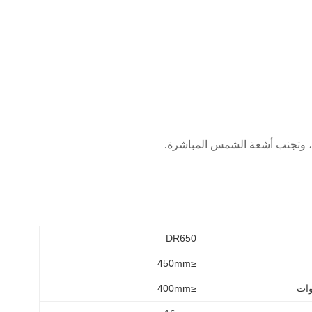
DR650
≤450mm
وات
≤400mm