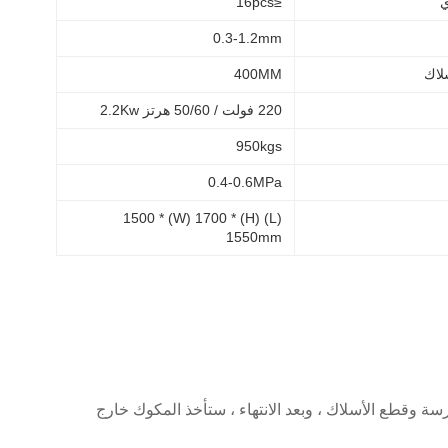
ي
≤16pcs
0.3-1.2mm
لاك
400MM
220 فولت / 50/60 هرتز 2.2Kw
950kgs
0.4-0.6MPa
(L) 1500 * (W) 1700 * (H)
1550mm
ف التلقائي ، والفهرسة وقطع الأسلاك ، وبعد الانتهاء ، ستأخذ المكوك خارج