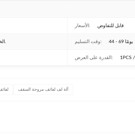
قابل للتفاوض
الأسعار:
44 - 69 يومًا
وقت التسليم:
الخشب الرقائقي مربع أو يمكنك أن تقول لنا.
1PCS /
القدرة على العرض:
آلة لف لفائف مروحة السقف
لفائف