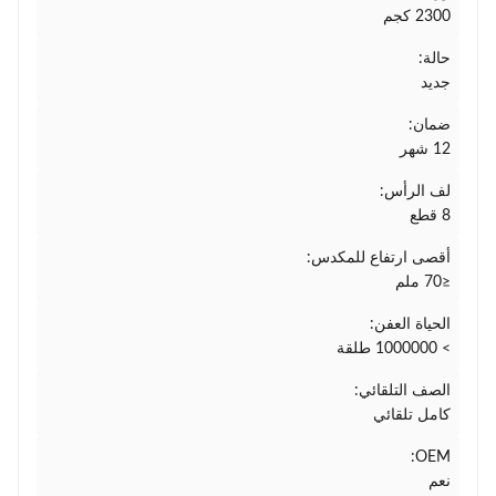
2300 كجم
حالة:
جديد
ضمان:
12 شهر
لف الرأس:
8 قطع
أقصى ارتفاع للمكدس:
≤70 ملم
الحياة العفن:
> 1000000 طلقة
الصف التلقائي:
كامل تلقائي
OEM:
نعم