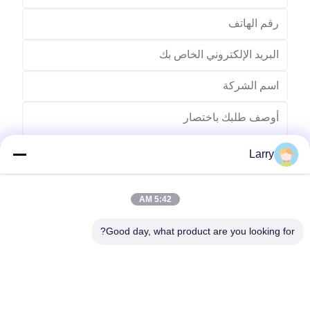
Larry
5:42 AM
يرسل
Good day, what product are you looking for?
رقم 123، طريق تشيانغيوان الغربي، منطقة تطوير نانكسون، مدينة
هوتشو، مقاطعة تشجيانغ، الصين