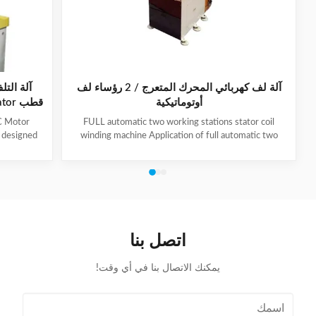
آلة لف كهربائي المحرك المتعرج / 2 رؤساء لف
أوتوماتيكية
C Motor
FULL automatic two working stations stator coil
y designed
winding machine Application of full automatic two
 stator per
working stations stator coil winding machine This
ficiency. It
automatic stator winding machine is suitable for 2
moval to
poles, 4 poles and 6poles coils winding. 1. Main
ss supports
technical data of NIDE full automatic two working
ions, with
stations stator coil winding machine Product Name
angle. The
two working stations stator coil winding machine
alloy with
Winding head 2pc Wire diameter 0.2~1.2mm
اتصل بنا
Winding speed ≤2500RPM Max stator OD 160mm
يمكنك الاتصال بنا في أي وقت!