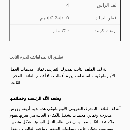
لف الرأس
4
قطر السلك
Φ0.2-Φ1.0 مم
ارتفاع كومة
≤70 ملم
سرعة التفريغ
≤3000r / دقيقة
دقة اللف
± 0
تطبيق آلة لف لفائف الجزء الثابت
ضغط جوي
≥0.6 ميجا باسكال
آلة لف الملف الثابت بمحرك التعريفي ثماني محطات العمل
الأوتوماتيكية مناسبة لقطبين.4 أقطاب ، 6 أقطاب لفائف المحرك
مزود الطاقة
7 كيلو واط
الثابت.
موك
1
وظيفة الآلة الرئيسية وخصائصها
شهادة
ISO9001 SGS
آلة لف لفائف المحرك التعريفي الأوتوماتيكي هذه لديها أربعة رؤوس
متعرجة وثماني محطات تشغيل.الكفاءة العالية هي ميزتها.تقوم
الماكينة تلقائيًا بوضع الملف في نظام النقل السابق بشكل منظم ،
ومناسب بشكل خاص لمتطلبات السعة الإنتاجية العالية ، ومعدل