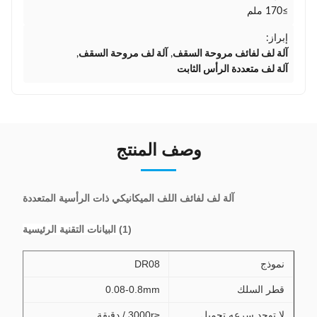
≥170 ملم
إبراز:
آلة لف لفائف مروحة السقف
,
آلة لف مروحة السقف
,
آلة لف متعددة الرأس الثابت
وصف المنتج
آلة لف لفائف اللف الميكانيكي ذات الرأسية المتعددة
(1) البيانات التقنية الرئيسية
نموذج
DR08
قطر السلك
0.08-0.8mm
لا توجد سرعه تحميل
≤3000r / دقيقة