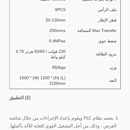
يلف الرأس
8PCS
قطر الإطار
20-120mm
Max.Transfer المسافة
≤250mm
ضغط جوي
≥0.4MPa
220 فولت / 50/60 هرتز 0.75
مزود الطاقة
كيلو واط
وزن
850kgs
(L) 1500 * (W) 1200 * (H)
البعد
2100mm
(2) التطبيق
1. يعتمد نظام PLC ويقوم بإعداد الإجراءات من خلال شاشة
العرض ، وذلك من أجل التشغيل القوي للغاية للآلة بأكملها.