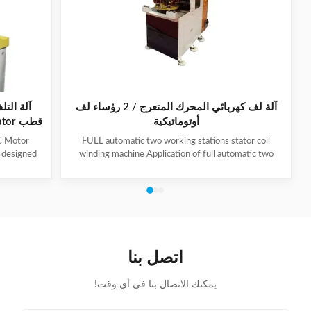
آلة لف كهربائي المحرك المتعرج / 2 رؤساء لف
أوتوماتيكية
C Motor
FULL automatic two working stations stator coil
y designed
winding machine Application of full automatic two
 stator per
working stations stator coil winding machine This
ficiency. It
automatic stator winding machine is suitable for 2
moval to
poles, 4 poles and 6poles coils winding. 1. Main
ss supports
technical data of NIDE full automatic two working
ions, with
stations stator coil winding machine Product Name
angle. The
two working stations stator coil winding machine
alloy with
Winding head 2pc Wire diameter 0.2~1.2mm
اتصل بنا
Winding speed ≤2500RPM Max stator OD 160mm
يمكنك الاتصال بنا في أي وقت!