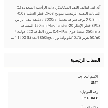
آلة لف لفائف اللف الميكانيكي ذات الرأسية المتعددة (1)
البيانات التقنية الرئيسية نموذج DR08 قطر السلك 0.08-
0.8mm لا توجد سرعه تحميل ≤3000r / دقيقة يلف الرأس
8PCS قطر الإطار 20-120mm Max.Transfer المسافة
≤250mm ضغط جوي ≥0.4MPa مزود الطاقة 220 فولت /
50/60 هرتز 0.75 كيلو واط وزن 850kgs البعد (L) 1500 * ...
الصفات الرئيسية
الاسم التجاري:
SMT
رقم الموديل:
SMT-DR08
مكان المنشأ: