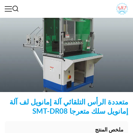
متعددة الرأس التلقائي آلة إمانويل لف آلة
إمانويل سلك متعرجا SMT-DR08
ملخص المنتج