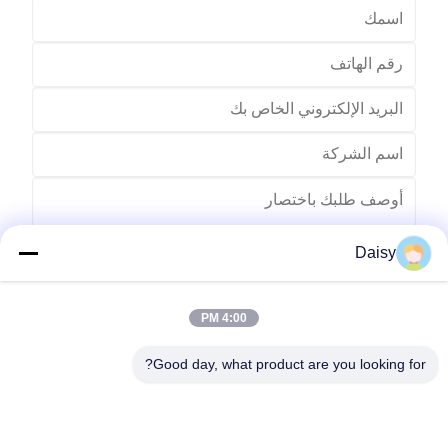
Daisy
4:00 PM
يرسل
Good day, what product are you looking for?
رقم 123، طريق تشيانغيوان الغربي، منطقة تطوير نانكسون، مدينة