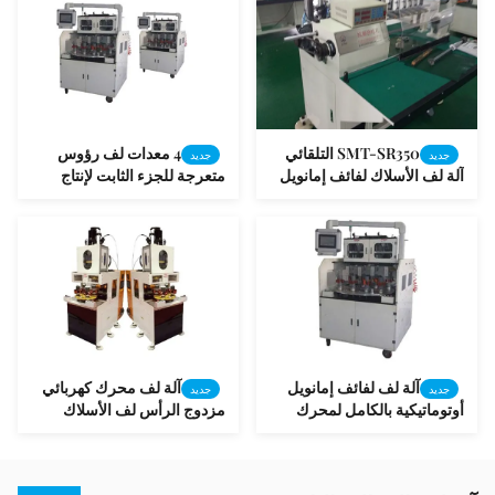
SMT-SR350 التلقائي
4 معدات لف رؤوس
جديد
جديد
آلة لف الأسلاك لفائف إمانويل
متعرجة للجزء الثابت لإنتاج
مجهزة بالهواء المضغوط
محرك ثلاثي الطور
الميكانيكية
آلة لف لفائف إمانويل
آلة لف محرك كهربائي
جديد
جديد
أوتوماتيكية بالكامل لمحرك
مزدوج الرأس لف الأسلاك
الغسالة العادي
النحاسية تلقائيًا