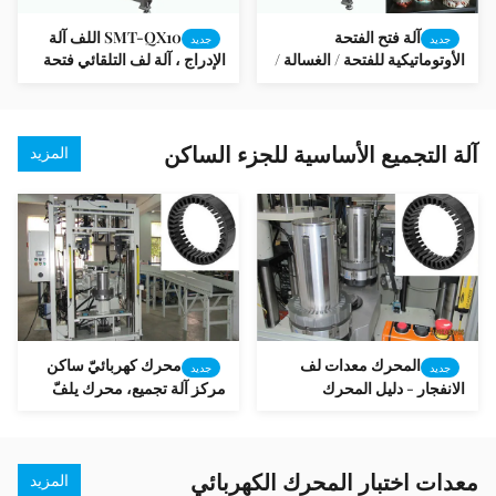
آلة فتح الفتحة
SMT-QX10 اللف آلة
جديد
جديد
الأوتوماتيكية للفتحة / الغسالة /
الإدراج ، آلة لف التلقائي فتحة
مضخة المضخة
المحرك
آلة التجميع الأساسية للجزء الساكن
المزيد
المحرك معدات لف
محرك كهربائيّ ساكن
جديد
جديد
الانفجار - دليل المحرك
مركز آلة تجميع، محرك يلفّ
والدوارة الجمعية آلة الدوار
تجهيز
معدات اختبار المحرك الكهربائي
المزيد