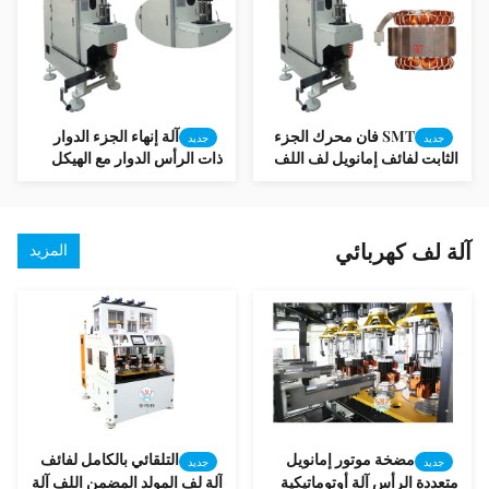
SMT فان محرك الجزء
آلة إنهاء الجزء الدوار
جديد
جديد
الثابت لفائف إمانويل لف اللف
ذات الرأس الدوار مع الهيكل
آلة PLC البرمجة
العمودي
آلة لف كهربائي
المزيد
مضخة موتور إمانويل
التلقائي بالكامل لفائف
جديد
جديد
متعددة الرأس آلة أوتوماتيكية
آلة لف المولد المضمن اللف آلة