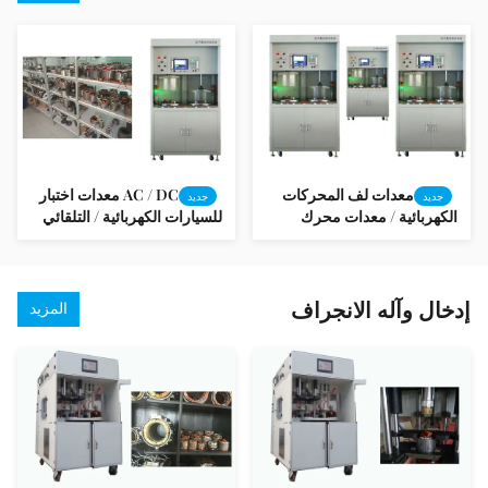
معدات لف المحركات
AC / DC معدات اختبار
جديد
جديد
الكهربائية / معدات محرك
للسيارات الكهربائية / التلقائي
كهربائي SMT-AN96951V
اختبار الإلكترونية
إدخال وآله الانجراف
المزيد