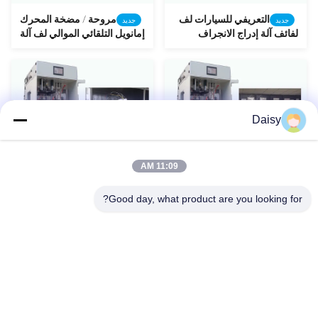
التعريفي للسيارات لف
مروحة / مضخة المحرك
جديد
جديد
لفائف آلة إدراج الانجراف
إمانويل التلقائي الموالي لف آلة
نموذج SMT - I
أربع أسطوانات الدوار
Daisy
11:09 AM
SMT آليّ يلفّ يدخل
كامل - التلقائي
جديد
جديد
ويدحرّ آلة ل محرك Stator
WindingInserting وآله
الانجراف للمحرك الثابت
Good day, what product are you looking for?
North End Puzhuang Dadao، Xukou Industrial Area، Wuzhong
District، Suzhou، China
تيل: 0086-512-66316783-802
البريد الإلكتروني: sales5@smt-winding.com