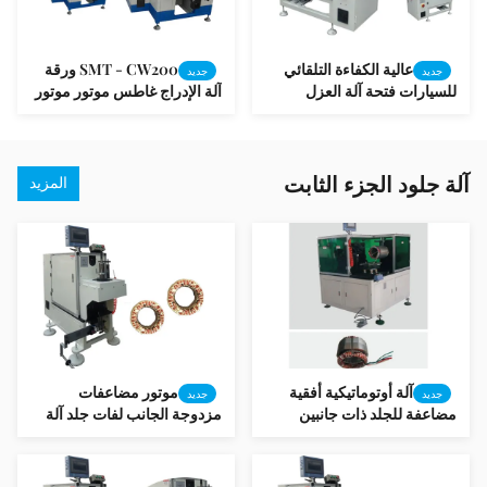
عالية الكفاءة التلقائي
SMT - CW200 ورقة
جديد
جديد
للسيارات فتحة آلة العزل
آلة الإدراج غاطس موتور موتور
إمانويل فتحة آلة العزل
آلة جلود الجزء الثابت
المزيد
آلة أوتوماتيكية أفقية
موتور مضاعفات
جديد
جديد
مضاعفة للجلد ذات جانبين
مزدوجة الجانب لفات جلد آلة
لواجهة التيار الثابت SMT -
موتور آلة الإنتاج SMT -
DB100
DW350