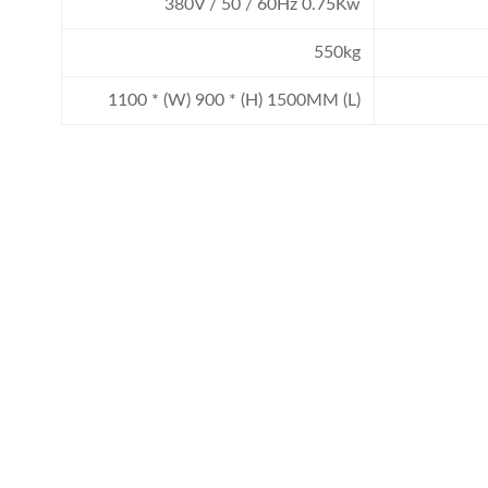
380V / 50 / 60Hz 0.75Kw
550kg
(L) 1100 * (W) 900 * (H) 1500MM