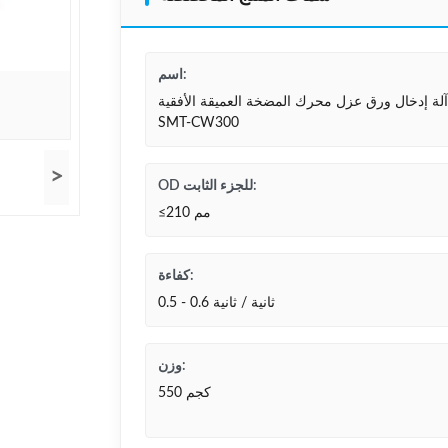
اسم:
آلة إدخال ورق عزل محرك المضخة العميقة الأفقية
SMT-CW300
>
OD للجزء الثابت:
≤210 مم
كفاءة:
0.5 - 0.6 ثانية / ثانية
وزن:
550 كجم