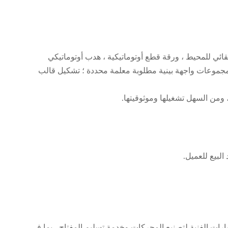
ائي للمحيط ، ورقة قطع أوتوماتيكية ، هدب أوتوماتيكي
؛ مجموعات واجهة بينية مطلوبة معلمة محددة ؛ تشكيل قالب
 ومن السهل تشغيلها وموثوقيتها.
لبيع للعميل.
موثوق بها ، Nide تزود العملاء بأنواع مختلفة من AC motor ، DC motor ، BLDC خدمة الاستشارات الفنية لتصنيع المحركات وخدمة تسليم المفتاح ، بما في