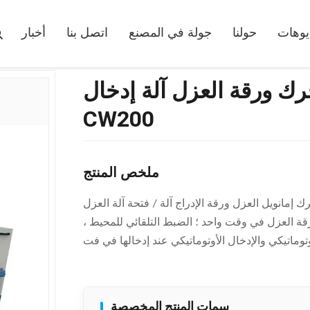
أفقي عميق مضخة محرك ورقة العزل آلة إدخال SMT-CW200
يوهات
حولنا
جولة في المصنع
اتصل بنا
أخبار
رقة العزل آلة إدخال SMT-
CW200
ملخص المنتج
ل العزل ورقة الإدراج آلة / فتحة آلة العزل SMT - CW200 إنه تصميم خاص خاص بتصميم
رقة العزل في وقت واحد ؛ الضبط التلقائي للمحيط ،
سمات المنتج المخصصة