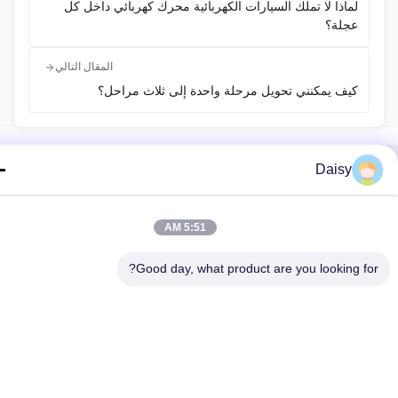
لماذا لا تملك السيارات الكهربائية محرك كهربائي داخل كل
عجلة؟
المقال التالي
كيف يمكنني تحويل مرحلة واحدة إلى ثلاث مراحل؟
Daisy
رقم 123، طريق تشيانغيوان الغربي، منطقة تطوير نانكسون، مدينة
هوتشو، مقاطعة تشجيانغ، الصين
5:51 AM
تيل: 86-512-66316783-802
البريد الإلكتروني: sales5@smt-winding.com
Good day, what product are you looking fo
لمنزل
المنتجات
فيديوهات
حولنا
جولة في المصنع
مراقبة الجودة
اتصل بنا
أخبار
© 2016-2026 SMT Intelligent Device Manufacturing (Zhejiang) Co., Ltd.. جميع