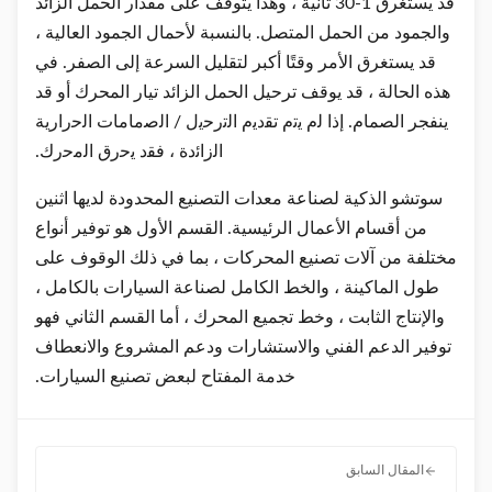
قد يستغرق 1-30 ثانية ، وهذا يتوقف على مقدار الحمل الزائد
والجمود من الحمل المتصل. بالنسبة لأحمال الجمود العالية ،
قد يستغرق الأمر وقتًا أكبر لتقليل السرعة إلى الصفر. في
هذه الحالة ، قد يوقف ترحيل الحمل الزائد تيار المحرك أو قد
ينفجر الصمام. إذا ﻟم ﯾﺗم ﺗﻘدﯾم اﻟﺗرﺣﯾل / اﻟﺻﻣﺎﻣﺎت اﻟﺣرارﯾﺔ
اﻟزاﺋدة ، ﻓﻘد ﯾﺣرق اﻟﻣﺣرك.
سوتشو الذكية لصناعة معدات التصنيع المحدودة
لديها اثنين
من أقسام الأعمال الرئيسية. القسم الأول هو توفير أنواع
مختلفة من آلات تصنيع المحركات ، بما في ذلك الوقوف على
طول الماكينة ، والخط الكامل لصناعة السيارات بالكامل ،
والإنتاج الثابت ، وخط تجميع المحرك ، أما القسم الثاني فهو
توفير الدعم الفني والاستشارات ودعم المشروع والانعطاف
خدمة المفتاح لبعض تصنيع السيارات.
المقال السابق