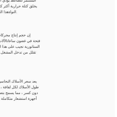
المستمر للضاغط.يؤدي ال
يخلق كتلة حرارية أكثر كث
النواةهذا التحسن في الموثوقية أمر حيوي بالنسبة للأجهزة التي من المتوقع أن تستمر لمدة عشر إلى خمسة عشر عامًا.
إن حجم إنتاج محركات 
الستاتورية تجيب على هذا ا
تقلل من تدخل المشغل.مزي
يعد سعر الأسلاك النحاسية
دون كسر ، مما يسمح بتص
أجهزة استشعار متكاملة ت