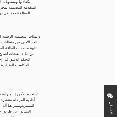
بكفاءتها ومستويات ا
المتقدمة المصممة لمحركا
المقالة تتعمق في دور آلات التلف الستاتور في إنتاج المحركات للأجهزة المنزلية الرئيسية وكيفية تحويل المعدات المناسبة الإنتاج.
الحد الأدنى من متطلبات 
من ملء الفتحات لصالح ال
تستخدم الأجهزة المنزلية م
أحادية المرحلة منتشرة 
الاتصال
المتميزةويتميز هنا آل
الستاتور عن طريق حر
وتخزين المعلمات لأرقام فتحات مختلفة، والدورات لكل لفائف، وقطر الأسلاك، مما يقلل بشكل كبير من وقت الإعداد.