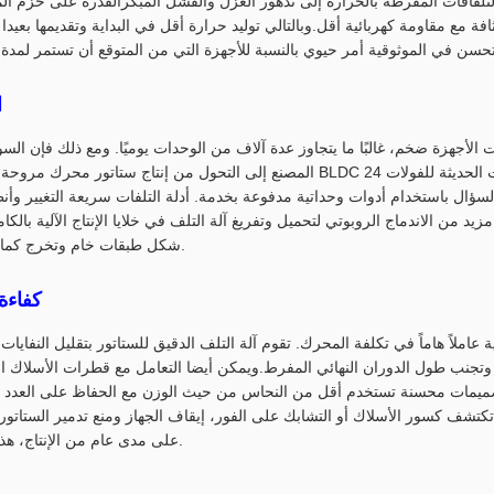
تلفافات المفرطة بالحرارة إلى تدهور العزل والفشل المبكرالقدرة على حزم ال
افة مع مقاومة كهربائية أقل.وبالتالي توليد حرارة أقل في البداية وتقديمها بعيد
ا
الأجهزة ضخم، غالبًا ما يتجاوز عدة آلاف من الوحدات يوميًا. ومع ذلك فإن الس
لسؤال باستخدام أدوات وحداتية مدفوعة بخدمة. أدلة التلفات سريعة التغيير وأنظ
د من الاندماج الروبوتي لتحميل وتفريغ آلة التلف في خلايا الإنتاج الآلية بالك
شكل طبقات خام وتخرج كما تم اختبارها ، تجمعات طوية.
كفاءة 
 عاملاً هاماً في تكلفة المحرك. تقوم آلة التلف الدقيق للستاتور بتقليل النفاي
ميمات محسنة تستخدم أقل من النحاس من حيث الوزن مع الحفاظ على العدد ا
كتشف كسور الأسلاك أو التشابك على الفور، إيقاف الجهاز ومنع تدمير الستاتور
على مدى عام من الإنتاج، هذه الادخار تتراكم بشكل كبير.