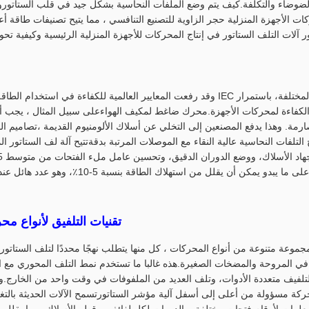
لضوضاء والتكلفة.كيف يتم وضع الملفات النحاسية بشكل جيد في قلب الستاتوروبا
ت الأجهزة المنزلية حجر الزاوية للتصنيع التنافسي ، مما يتيح تصنيفات طاقة أع
وقد رفعت المعايير العالمية للكفاءة في استخدام الطاقة، مثل المعايير الصادرة عن IEC وال
الكفاءة لمحركات الأجهزة.محرك ضاغط لمكيف الهواءعلى سبيل المثال ، يجب 
تلفات النحاسية عالية النقاء مع الموصلات المرتبة بدقةتتيح آلة لف الستاتور ال
المكاسب المتزايدة على ما يبدو يمكن أن يقلل من اس
تقنيات التلفيق لأنواع مح
جموعة متنوعة من أنواع المحركات ، كل منها يتطلب نهجًا محددًا لتلف الستاتور.
في المروحة والمضخات الصغيرة.هذه غالبا ما تستخدم نمط التلف المحوري مع ال
ة التلفيف متعددة الأدوات، وتلف العديد من الملفوفات في وقت واحد من الخارج
كة مسؤولة من أعلى إلى أسفل آلية مؤشر الستاتورتسمح الآلات الحديثة بالتغي