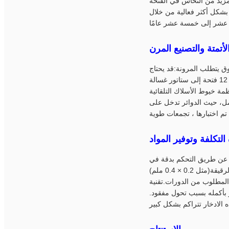
مزيد من النحاس في الفتحة
ا بشكل أكثر فعالية من خلال
لأتمتة والتصنيع المرن
وق يتطلب المرونة:قد يحتاج
المصنع إلى التحول من إنتاج ستاتور محرك مروحة 12 فتحة إلى ستاتور غسالة BLDC 24 فتحة في غضون ساعاتالآلات الحديثة للفولات
مة خيوط الأسلاك التلقائية
امل، حيث الدوائر تدخل على
التكلفة وتوفير المواد
ات عن طريق التحكم بدقة في
طول الأسلاك لكل لفافة ، وتجنب طول الدوران النهائي المفرط.ويمكن أيضا التعامل مع قطرات الأسلاك الرقيقة(مثل 0.2 × 0.4 ملم)
لمطلوب من الدورات.تقنية
 بأكمله بسبب تحول مفقود.