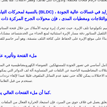
بالنسبة لمحركات التيار المتردد بدون فرشاة (BLDC) 
يم تكنولوجيا تلف الإبرة، حيث تتحرك إبرة توجيه الأسلاك من خلال فتحة الستا
لفيل الستاتور دقة مسار الإبرة استثنائية لمنع الحذاء من الخدشتساعد مشدّدات ا
ناءً على موقع الإبرة على الحفاظ على كثافة التلف متسقة، وهو أمر حاسم للقض
ملء الفتحة وتأثيره ع
مل أساسي في تصور الجودة للمستهلكين. الضوضاء الكهرومغناطيسية في المحرك
تلالات المغناطيسية الناجمة عن التلفات غير المتساوية.آلة لف الدوائر التي يمك
 الاختلالات.يمكن للآلة حتى تنفيذ عدم التماثل الملفوف قليلا عمدا لإلغاء ترددات
تستخدم من قبل العلامات التجارية الأجهزة الممتازة.
كما أن ملء الفتحات العالي يحسن الإدارة الحرارية.
 يعمل في غلاف جوي من المبرد، فإن استبعاد الحرارة الفعال من الملفات 