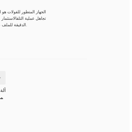
الجهاز المتطور للفولات هو 
تجاهل عملية التلفالاستثمار 
الدقيقة للملف ، والمرونة الآلية بالكامل.النتيجة هي محرك لا يتوافق فقط مع اللوائح العالمية، خدمة موثوقة لسنوات قادمة.
آلة
الم
التن