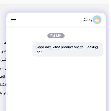
اتبعنا
Daisy
3:54 PM
حولنا
المنتجات
Good day, what product are you looking 
ملف الشركة
آلة لف الموا
for?
جولة في المصنع
آلة لف الموال
مراقبة الجودة
آلة إدخال الو
اتصل بنا
آلة جلود الجز
لفائف تشكيل 
آلة لف كهربا