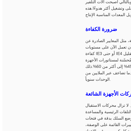
لتالي أصبحت آلات التلفير
لى وتشغيل أكثر هدوءًا.هذه
ضرورة الكفاءة
هيئات التنظيمية الوطنية المختلفة، باستمرار
أن تعمل الآن على مستويات
كفاءة IE3 أو حتى IE4 لتلبية ملصقات الطاقة الصارمة. وهذا يدفع المصنعين إلى التخلي عن أسلاك الألومنيوم القديمة ،تصاميم القليل
مُحسّنة لمستاتورات الأجهزة
التحكم الدقيق في إجهاد الأسلاك، ووضع الدوران الدقيق، وتحسين عامل ملء الفتحات من متوسط 45% إلى أكثر من 60%.ذلك
تهلاك الطاقة بنسبة 5-10٪، وهو عدد هائل عندما تضاعف عبر الملايين من
الوحدات سنوياً.
ركات الأجهزة الشائعة
 لا تزال محركات الاستقبال
تلفات الرئيسية والمساعدة
.وضع السلك بدقة في فتحات
يرات القائمة على الوصفة،