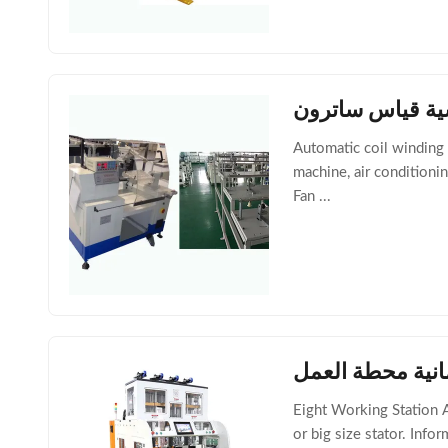
Automatic coil winding 
machine, air conditioni
Fan ...
مانية محطة العمل
Eight Working Station A
or big size stator. Inf