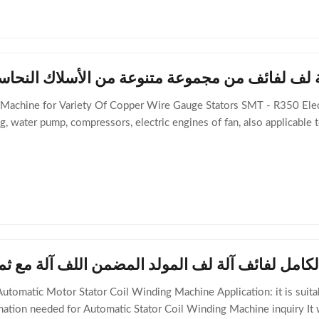
Machine for Variety Of Copper Wire Gauge Stators SMT - R350​ Elect
ng, water pump, compressors, electric engines of fan, also applicable
الكامل لفائف آلة لف المولد المضمن اللف آلة مع ث
utomatic Motor Stator Coil Winding Machine Application: it is suitabl
ormation needed for Automatic Stator Coil Winding Machine inquiry It 