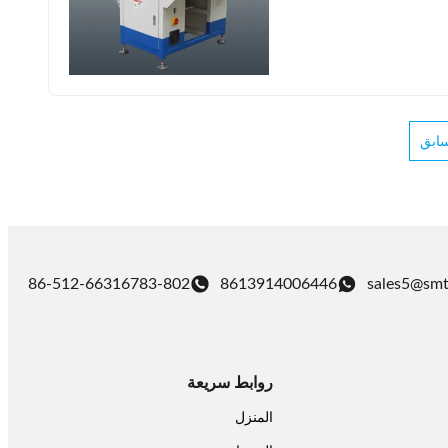
سابق
86-512-66316783-802
8613914006446
sales5@smt
روابط سريعة
المنزل