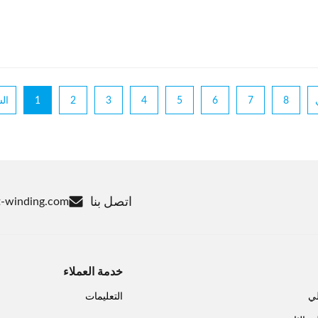
8
7
6
5
4
3
2
1
ال
اتصل بنا
-winding.com
خدمة العملاء
لي
التعليمات