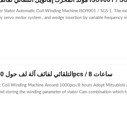
or Stator Automatic Coil Winding Machine ISO9001 / SGS 1. The mach
 by servo motor system , and wedge insertion by variable frequency m
OEM / ODM التلقائي لفائف آلة لف حول 1000pcs / 8 ساعات
oil Winding Machine Around 1000pcs/8 hours Adopt Mitsubishi pr
and storing the winding parameter of stator Cam combination which h
.