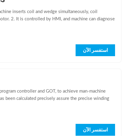
ine inserts coil and wedge simultaneously, coil
otor. 2. It is controlled by HMI, and machine can diagnose
استفسر الآن
ogram controller and GOT, to achieve man-machine
as been calculated precisely assure the precise winding
استفسر الآن