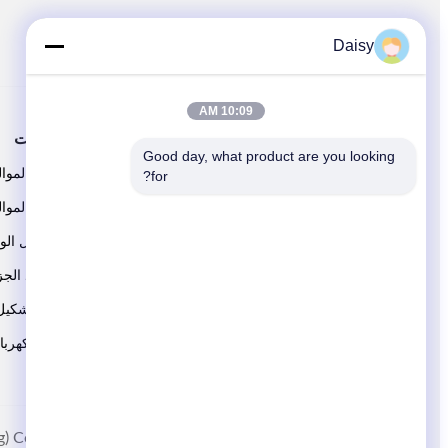
اتبعنا
Daisy
10:09 AM
حولنا
المنتجات
Good day, what product are you looking 
ملف الشركة
آلة لف الموا
for?
جولة في المصنع
آلة لف الموال
مراقبة الجودة
آلة إدخال الو
اتصل بنا
آلة جلود الجز
لفائف تشكيل 
آلة لف كهربا
© 2016-2026 SMT Intelligent Device Manufacturing (Zhejiang) Co., Ltd.. جميع الحقوق محفوظة.