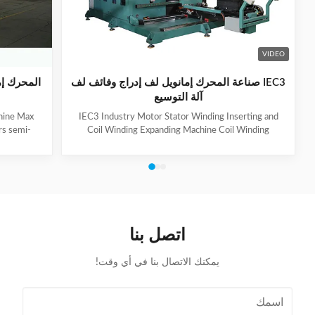
VIDEO
IEC3 صناعة المحرك إمانويل لف إدراج وفائف لف
المحرك إم
آلة التوسيع
chine Max
IEC3 Industry Motor Stator Winding Inserting and
s semi-
Coil Winding Expanding Machine Coil Winding
ultaneous
Inserting and Expanding Machine has two stations,
 uses our
one station for coil inserting, one station for coil
ch reduces
expanding, used for 3-phase winding insertion with 3-
 toolings.
times of coil insertion. Two stations are combined
djust and
together by guide way, the stator holding fixture with
ends and
cuff supports for coil protection. (1) Technical
nd give
Parameters of Coil Inserting and Expanding Machine
اتصل بنا
ndturn
Stator Winding Inserting
يمكنك الاتصال بنا في أي وقت!