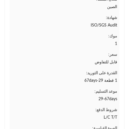
الصين
شهادة:
ISO/SGS Audit
موك:
1
سعر:
قابل للتفاوض
القدرة على التوريد:
1 قطعة 29-67days
موعد التسليم:
29-67days
شروط الدفع:
L/C T/T
العبوة القياسية: