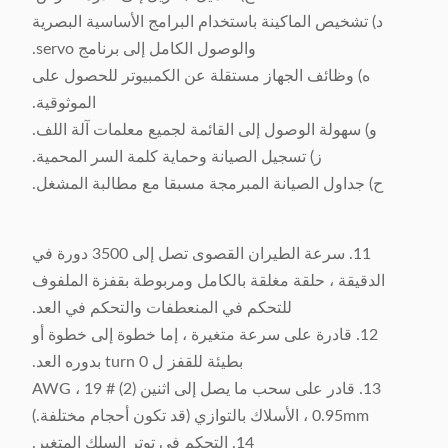
د) تشخيص الماكينة باستخدام البرامج الأساسية البصرية
والوصول الكامل إلى برنامج servo.
ه) وظائف الجهاز مستقلة عن الكمبيوتر للحصول على
الموثوقية.
و) سهولة الوصول إلى القائمة لجميع معلمات آلة اللف.
ز) تسجيل الصيانة وحماية كلمة السر المحمية.
ح) جداول الصيانة المبرمجة مسبقا مع مطالبة المشغل.
11. سرعة الطيران القصوى تصل إلى 3500 دورة في
الدقيقة ، حلقة مغلقة بالكامل ومربوطة بقفزة الملفوف
للتحكم في المنعطفات والتحكم في العد.
12. قادرة على سرعة متغيرة ، إما خطوة إلى خطوة أو
بطيئة للقفز ل turn 0 بدوره العد.
13. قادر على سحب ما يصل إلى اثنين (2) # 19 AWG ،
0.95mm ، الأسلاك بالتوازي (قد تكون أحجام مختلفة.)
14. التحكم في توتر السلك المتغير.