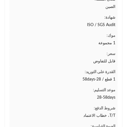
الصين
شهادة:
ISO / SGS Audit
موك:
1 مجموعة
سعر:
قابل للتفاوض
القدرة على التوريد:
1 قطع / 28-58days
موعد التسليم:
28-58days
شروط الدفع:
T/T، خطاب الاعتماد
العبوة القياسية: