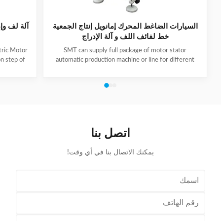
السيارات الضاغط المحرك إمانويل إنتاج الجمعية
خط لفائف اللف و آلة الإدراج
tric Motor
SMT can supply full package of motor stator
n step of
automatic production machine or line for different
e machine
motor types, like BLDC, pump motor, car motor,
e tooling
induction motor, 3 phase motor ect. This stator
ator to the
production line including paper inserting machine, coil
uch screen
winding machine, coil winding inserting machine,
" button.
lacing machine, forming machine and testing machine.
g. Take out
This automatic stator production line including paper
odel KW300
inserting machine, coil winding machine, coil winding
اتصل بنا
inserting machine,
يمكنك الاتصال بنا في أي وقت!