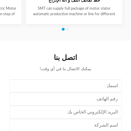
خط لفائف اللف و آلة الإدراج
tric Motor
SMT can supply full package of motor stator
n step of
automatic production machine or line for different
e machine
motor types, like BLDC, pump motor, car motor,
e tooling
induction motor, 3 phase motor ect. This stator
ator to the
production line including paper inserting machine, coil
uch screen
winding machine, coil winding inserting machine,
" button.
lacing machine, forming machine and testing machine.
g. Take out
This automatic stator production line including paper
odel KW300
inserting machine, coil winding machine, coil winding
اتصل بنا
inserting machine,
يمكنك الاتصال بنا في أي وقت!