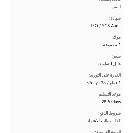
الصين
شهادة:
ISO / SGS Audit
موك:
1 مجموعة
سعر:
قابل للتفاوض
القدرة على التوريد:
1 قطع / 28-57days
موعد التسليم:
28-57days
شروط الدفع:
T/T، خطاب الاعتماد
العبوة القياسية: