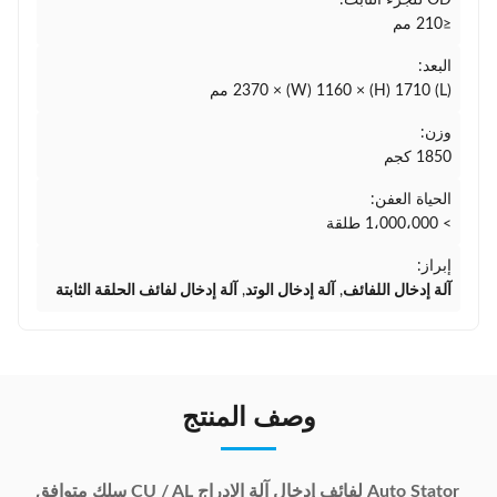
OD للجزء الثابت:
≤210 مم
البعد:
(L) 2370 × (W) 1160 × (H) 1710 مم
وزن:
1850 كجم
الحياة العفن:
> 1،000،000 طلقة
إبراز:
آلة إدخال اللفائف
,
آلة إدخال الوتد
,
آلة إدخال لفائف الحلقة الثابتة
وصف المنتج
Auto Stator لفائف إدخال آلة الإدراج CU / AL سلك متوافق