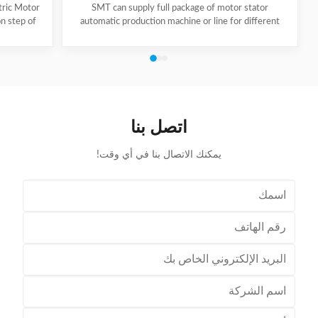
tric Motor
SMT can supply full package of motor stator
n step of
automatic production machine or line for different
e machine
motor types, like BLDC, pump motor, car motor,
e tooling
induction motor, 3 phase motor ect. This stator
ator to the
production line including paper inserting machine, coil
uch screen
winding machine, coil winding inserting machine,
" button.
lacing machine, forming machine and testing machine.
g. Take out
This automatic stator production line including paper
odel KW300
inserting machine, coil winding machine, coil winding
اتصل بنا
inserting machine,
يمكنك الاتصال بنا في أي وقت!