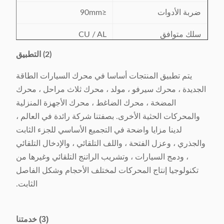
ضربة الأدوات
≤90mm
سلك متوافق
CU / AL
(2) التطبيق
نطاق عدد الفتحات
24-48 فتحات
يتم تطبيق المنتجات أساسا في محرك السيارات الطاقة
مزود الطاقة
380V / 50 / 60Hz 5Kw
الجديدة ، محرك سيرفو ، مولد ، محرك ثلاث مراحل ، محرك
وزن
1050kg
المضخة ، محرك الضاغط ، محرك الأجهزة المنزلية
والمحركات الحثية الأخرى. بصفتنا شركة رائدة في العالم ،
البعد
(L) 2370 × (W) × 1160
لدينا مزايا واضحة في التجميع الأساسي للجزء الثابت
(H) 1710mm
والجذري ، وعزل الفتحة ، واللف التلقائي ، والإدخال التلقائي
، ودمج السيارات ، وتشريب الراتنج التلقائي وغيرها من
تكنولوجيا إنتاج المحركات لمختلف الأحجام وشكل الفاصل
الثابت.
(3) خدمتنا