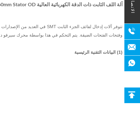
الاتصال
آلة اللف الثابت ذات الدقة الكهربائية العالية SMT - K90 ≤160mm Stator OD
تتوفر آلات إدخال لفائف الجزء الثابت SMT في العديد من الإصدارات المختلفة التي يمكن تجهيزها بشكل فردي مع عدة خيارات. هذه السلسلة هي آلة اقتصادية للإسترات القياسية.
وفتحات الفتحات الضيقة.
يتم التحكم في هذا بواسطة محرك سيرفو دقيق
(1) البيانات التقنية الرئيسية