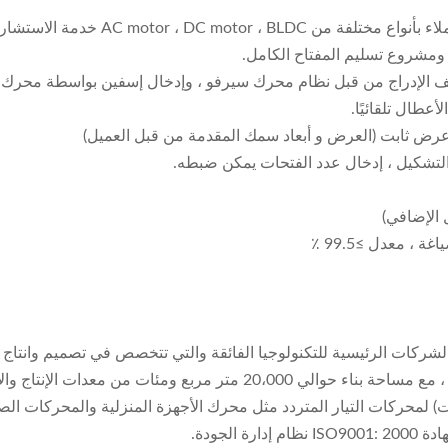
مع خدمة جيدة ، فريق محترف وجودة موثوق
 ومشروع تسليم المفتاح الكامل.
ئف الإدراج من قبل نظام محرك سيرفو ، وإدخال إسفين بواسطة محرك ال
 عرض ثابت (العرض و أبعاد سمك المقدمة من قبل العميل)
 التشكيل ، إدخال عدد الفتحات يمكن ضبطه.
شركات الرئيسية للتكنولوجيا الفائقة والتي تتخصص في تصميم وانتاج و
يقرب من 150 موظف ، بما في ذلك أكثر من 30 مهندسا وفنيا ، مع مساحة بنا
ثابت) لمحركات التيار المتردد مثل محرك الأجهزة المنزلية والمحركات