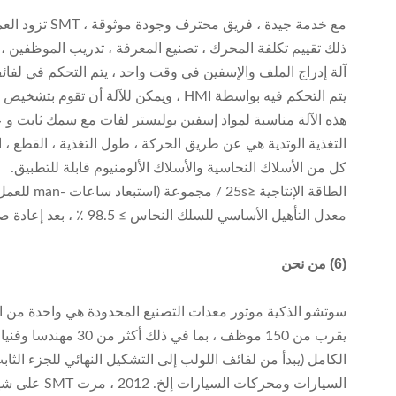
ذلك تقييم تكلفة المحرك ، تصنيع المعرفة ، تدريب الموظفين ،
آلة إدراج الملف والإسفين في وقت واحد ، يتم التحكم في لفا
يتم التحكم فيه بواسطة HMI ، ويمكن للآلة أن تقوم بتشخيص الأعطال تلقائيًا.
هذه الآلة مناسبة لمواد إسفين بوليستر لفات مع سمك ثابت و
التغذية الوتدية هي عن طريق الحركة ، طول التغذية ، القطع ،
كل من الأسلاك النحاسية والأسلاك الألومنيوم قابلة للتطبيق.
الطاقة الإنتاجية ≤25s / مجموعة (استبعاد ساعات -man للعمل الإضافي)
معدل التأهيل الأساسي للسلك النحاس ≥ 98.5 ٪ ، بعد إعادة صياغة ، معدل ≥99.5 ٪
(6) من نحن
سوتشو الذكية موتور معدات التصنيع المحدودة هي واحدة من ال
الكامل (يبدأ من لفائف اللولب إلى التشكيل النهائي للجزء ال
السيارات ومحركات السيارات إلخ. 2012 ، مرت SMT على شهادة ISO9001: 2000 نظام إدارة الجودة.