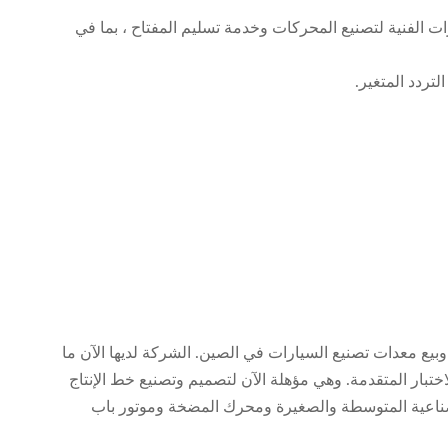
ة ، SMT تزود العملاء بأنواع مختلفة من AC motor ، DC motor ، BLDC خدمة الاستشارات الفنية لتصنيع المحركات وخدمة تسليم المفتاح ، بما في
تردد المتغير.
بيع معدات تصنيع السيارات في الصين. الشركة لديها الآن ما
ء حوالي 20،000 متر مربع ومئات من معدات الإنتاج والاختبار المتقدمة. وهي مؤهلة الآن لتصميم وتصنيع خط الإنتاج
 الصناعية المتوسطة والصغيرة ومحرك المضخة وموتور باب