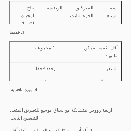
مكان المنشأ:
الصين
اسم
آلة ترقيق
الوضعية
إنتاج
المنتج
الجزء الثابت
المحرك
الكهربائي
الثابت
3. خدمتنا
الحالة
الجديد
رسم
تحت
أقل كمية ممكن
1 مجموعة
الطلب
طلبها:
الضمان
بعد عام من
الخدمات
مركز
السعر:
يحدد لاحقا
الوقت
وصول
الخدمة في
الماكينة
الخارج
شروط الدفع:
T / T
(الآلات) إلى
المتاحة
4. ميزة تنافسية:
موعد التسليم:
45 يوم عمل بعد استلام الدفعة
مصنع
المقدمة
الزبون
أربعة رؤوس متشابكة مع شياق موسع للتطويق المتعدد
تفاصيل التعبئة:
معبأة مع فيلم فراغ في حالة
للتصفيح الثابت.
الخشب الرقائقي
1. آلة أساسية كاملة مع الضوابط ، وأداة أقل.