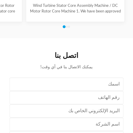
tor Rotor
Wind Turbine Stator Core Assembly Machine / DC
ator core
Motor Rotor Core Machine 1. We have been approved
plication
by ISO 9001 certificate and manage the factory
 practical
thoroughly according to the management system. 2.
clients'
The production and marketing system not only
y. The
improves the working efficiency but also assures the
g into
quality of product. 3. Our Motor Cores are equipped
tator core
with a large amount of online test instruments so that
esign our
they can ensure and improve the quality of product of
اتصل بنا
. We are
product to take a leading
يمكنك الاتصال بنا في أي وقت!