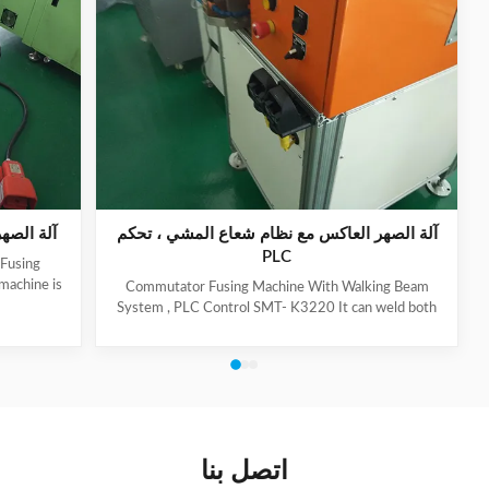
آلة الصهر العاكس مع نظام شعاع المشي ، تحكم
آلة الصهر
PLC
Fusing
machine is
Commutator Fusing Machine With Walking Beam
or, this
System , PLC Control SMT- K3220 It can weld both
chine to
riser and hook type commutators. This machine is
pful for
applied to DC motor and universal motor. (1) Product
 production
General Information Brand Name: SMT Model
ion Brand
Number: K3220 Certification: SGS/ISO9001 Place of
ication:
Origin: China Product Name Stator Lead Wire Tube
duct Name
Fusing Machine Application Electric motor stator
plication
production Status New Paint On request Warranty
اتصل بنا
time One year after machine(s) arrive in