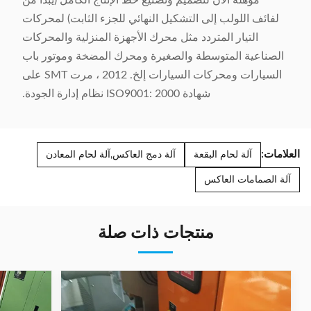
مؤهلة الآن لتصميم وتصنيع خط الإنتاج الكامل (يبدأ من
لفائف اللولب إلى التشكيل النهائي للجزء الثابت) لمحركات
التيار المتردد مثل محرك الأجهزة المنزلية والمحركات
الصناعية المتوسطة والصغيرة ومحرك المضخة وموتور باب
السيارات ومحركات السيارات إلخ. 2012 ، مرت SMT على
شهادة ISO9001: 2000 نظام إدارة الجودة.
العلامات:
آلة لحام البقعة
آلة دمج العاكس,آلة لحام المعادن
آلة الصمامات العاكس
منتجات ذات صلة