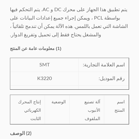
يتم تطبيق هذا الجهاز على محرك DC و AC. يتم التحكم فيها
بواسطة PCL ، ويمكن إجراء جميع إعدادات البيانات على
الشاشة التي تعمل باللمس. هذه الآلة يمكن أن تندمج تلقائياً ،
والمشغل يحتاج فقط إلى تحميل وتفريغ الدوار.
(1)
معلومات عامة عن المنتج
اسم العلامة التجارية:
SMT
رقم الموديل:
K3220
شهادة:
SGS / ISO9001
اسم
آلة تصنيع
الوضعية
إنتاج المحرك
مكان المنشأ:
الصين
المنتج
الأنبوب
الكهربائي
الملفوف
الثابت
الرصاصي
(2) الوصف