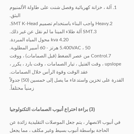
الحالة
الجديد
رسم
تحت الطلب
1. آلة ، خزانة كهربائية وفصل شنت على طاولة الألمنيوم
الضمان
بعد عام من
الخدمات
مركز الخدمة
البثق.
الوقت
وصول الماكينة
في الخارج
2.Heavy واجب البناء باستخدام تصميم SMT K-Head.
(الآلات) إلى
المتاحة
3.SMT آلة طلاء المينا ما لم نقل عن غير ذلك.
مصنع الزبون
4.20 kva محول المياه المبردة.
5.400VAC ، 50 هرتز - 60 أمبير المطلوبة.
7.Control من عصر الضغط (قبل الصمامات) ، ووقت
upslope ، وقت الفتيل ، تيار الصمامات ، وقت بارد ، يكرر ،
عقد الوقت وقوة الرأس خلال الصمامات.
القدرة على تخزين واستدعاء ما يصل إلى خمسين (50) جدولاً
زمنياً مختلفاً.
(3)
براءة اختراع أنبوب الصمامات التكنولوجيا
في أنبوب الانصهار ، يتم جعل الموصلات التقليدية زائدة عن
الحاجة بواسطة أنبوب بسيط وغير مكلف ، مما يجعل