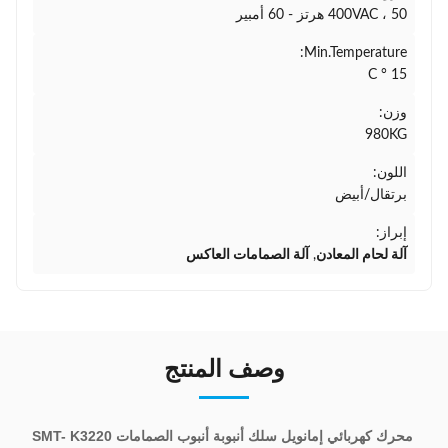
400VAC ، 50 هرتز - 60 أمبير
Min.Temperature:
15 ° C
وزن:
980KG
اللون:
برتقال/أبيض
إبراز:
آلة لحام المعادن
,
آلة الصمامات العاكس
وصف المنتج
محرك كهربائي إمانويل سلك أنبوبة أنبوب الصمامات SMT- K3220