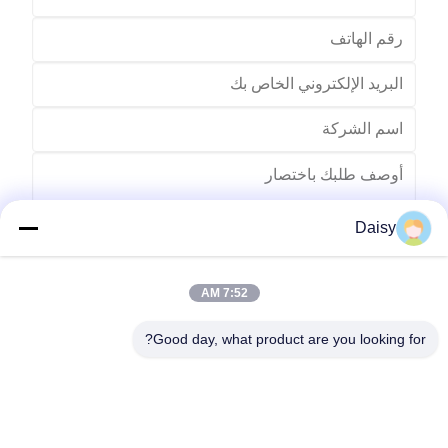
Daisy
7:52 AM
يرسل
Good day, what product are you looking for?
رقم 123، طريق تشيانغيوان الغربي، منطقة تطوير نانكسون، مدينة
هوتشو، مقاطعة تشجيانغ، الصين