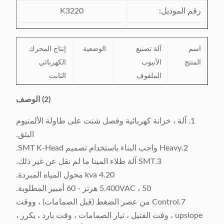
رقم الموديل:
K3220
شهادة:
SGS / ISO9001
اسم
آلة تصنيع
الوضعية
إنتاج المحرك
مكان المنشأ:
الصين
المنتج
الأنبوب
الكهربائي
الملفوف
الثابت
الرصاصي
(2) الوصف
الحالة
الجديد
رسم
تحت الطلب
1. آلة ، خزانة كهربائية وفصل شنت على طاولة الألمنيوم
الضمان
بعد عام من
الخدمات
مركز الخدمة
البثق.
الوقت
وصول الماكينة
في الخارج
2.Heavy واجب البناء باستخدام تصميم SMT K-Head.
(الآلات) إلى
المتاحة
3.SMT آلة طلاء المينا ما لم نقل عن غير ذلك.
مصنع الزبون
4.20 kva محول المياه المبردة.
5.400VAC ، 50 هرتز - 60 أمبير المطلوبة.
7.Control من عصر الضغط (قبل الصمامات) ، ووقت
upslope ، وقت الفتيل ، تيار الصمامات ، وقت بارد ، يكرر ،