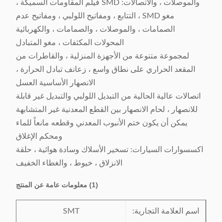
والموصلات ، والاتصالات: SMD فيلم المقاومات السميكة ،
مغو SMD ، التتابع ، ومفاتيح اللولبي ، ومفاتيح عدم
الصمامات ، والموصلات ، والصمامات ، والكهربائية
المحولات المكثفات ، مغو المتبادل
لمجموعة متنوعة من الأجهزة المنزلية ، والقاطرات من
المقعد الحراري على نطاق واسع ، زعانف تبادل الحرارة ،
الانصهار الأساسية العسل
اتصالات عالية الحالية من التبديل اللولبي والتبديل غير قابلة
للانصهار ، لحام الانصهار بين القطع المعدنية غير المتشابهة
يمكن أن يكون ختم الأنبوب المعدني وقطعه مانعاً للماء
ومحكم الإغلاق
اكسسوارات السيارات: تسخير الأسلاك وسادة هوائية ، حلقة
الانزلاق ، خيوط ، والغطاء الخفيف
(1)
معلومات عامة عن المنتج
اسم العلامة التجارية:
SMT