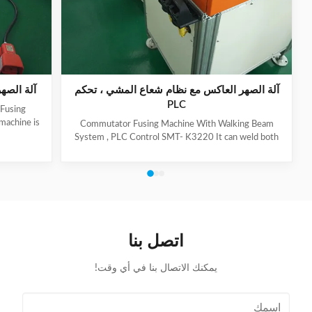
آلة الصهر العاكس مع نظام شعاع المشي ، تحكم
آلة الصهر
PLC
Fusing
machine is
Commutator Fusing Machine With Walking Beam
or, this
System , PLC Control SMT- K3220 It can weld both
chine to
riser and hook type commutators. This machine is
pful for
applied to DC motor and universal motor. (1) Product
 production
General Information Brand Name: SMT Model
ion Brand
Number: K3220 Certification: SGS/ISO9001 Place of
ication:
Origin: China Product Name Stator Lead Wire Tube
duct Name
Fusing Machine Application Electric motor stator
plication
production Status New Paint On request Warranty
اتصل بنا
time One year after machine(s) arrive in
يمكنك الاتصال بنا في أي وقت!