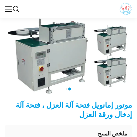
موتور إمانويل فتحة آلة العزل ، فتحة آلة
إدخال ورقة العزل
ملخص المنتج