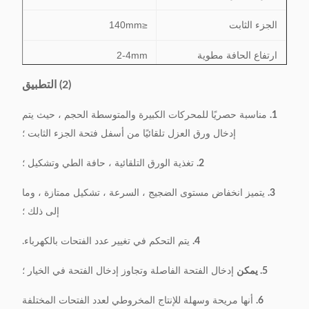
الجزء الثابت
≤140mm
ارتفاع الحافة مطوية
2-4mm
(2) التطبيق
سمك ورقة العزل
≤0.35mm
1.
نجاعة
0.5S / ثانية
مناسبة حصريًا للمحركات الكبيرة والمتوسطة الحجم ، حيث يتم
إدخال ورق العزل تلقائيًا من أسفل فتحة الجزء الثابت ؛
380 فولت ، 50/60 هيرتز ،
مزود الطاقة
2.
تغذية الورق التلقائية ، حافة الطي وتشكيل ؛
0.75 كيلو واط
3.
يتميز انخفاض مستوى الضجيج ، السرعة ، تشكيل ممتازة ، وما
وزن
411kg
إلى ذلك ؛
البعد
1100 * 650 * 1000MM
4.
يتم التحكم في تغيير عدد الفتحات بالكهرباء.
5. يمكن
إدخال الفتحة الفاصلة وتجاوز إدخال الفتحة في الخيار ؛
6.
أنها مريحة وسهلة للإنتاج المخروطي لعدد الفتحات المختلفة