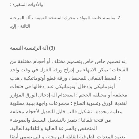
والأدوات المتغيرة ؛
7.
مناسبة خاصة للمولد ، محرك المضخة العميقة ، آلة المرحلة
الثالثة ، إلخ.
(3) آلة الرئيسية السمة
إنه تصميم خاص خاص بتصميم مختلف أو أحجام مختلفة من
الفتحات ؛ يمكن الانتهاء من إدراج ورقة العزل في وقت واحد
؛ الضبط التلقائي للمحيط ، ورقة قطع أوتوماتيكية ، هدب
أوتوماتيكي وإدخال أوتوماتيكي عند إدخالها في فتحات
مختلفة أو مختلفة الحجم ؛ استخدام آلة إدخال الورق المؤازر
لتغذية الورق وتسوية اتساع ؛ مجموعات واجهة بينية مطلوبة
معلمة محددة ؛ تشكيل قالب قابل للتعديل لأحجام مختلفة
من فتحة تلقائيا ؛ تتميز بالتشغيل البسيط والضوضاء
المنخفض والسرعة العالية والتلقائية العالية.
تعتمد المعدات الطرفية القابلة للبرمجة ، والتي تسمى أيضًا