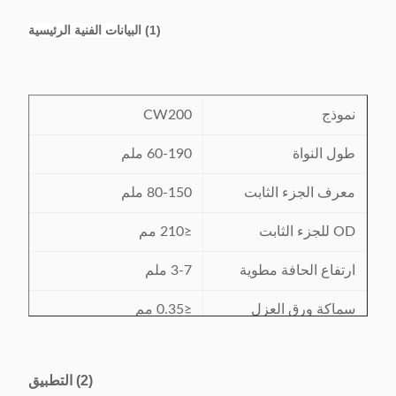
(1) البيانات الفنية الرئيسية
نموذج
CW200
طول النواة
60-190 ملم
معرف الجزء الثابت
80-150 ملم
OD للجزء الثابت
≤210 مم
ارتفاع الحافة مطوية
3-7 ملم
سماكة ورق العزل
≤0.35 مم
كفاءة
0.7-1 ثانية / ثانية
(2) التطبيق
380V / 50 / 60Hz