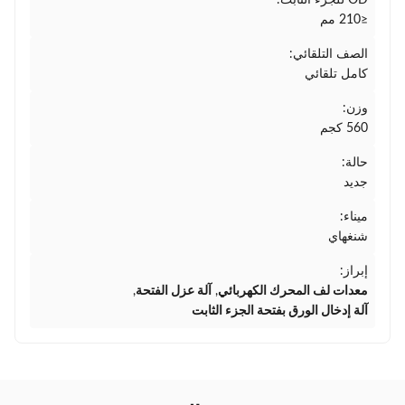
OD للجزء الثابت:
≤210 مم
الصف التلقائي:
كامل تلقائي
وزن:
560 كجم
حالة:
جديد
ميناء:
شنغهاي
إبراز:
معدات لف المحرك الكهربائي
,
آلة عزل الفتحة
,
آلة إدخال الورق بفتحة الجزء الثابت