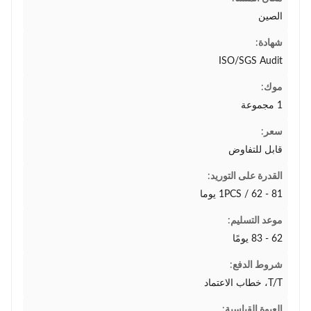
الصين
شهادة:
ISO/SGS Audit
موك:
1 مجموعة
سعر:
قابل للتفاوض
القدرة على التوريد:
1PCS / 62 - 81 يوما
موعد التسليم:
62 - 83 يومًا
شروط الدفع:
T/T، خطاب الاعتماد
العبوة القياسية: