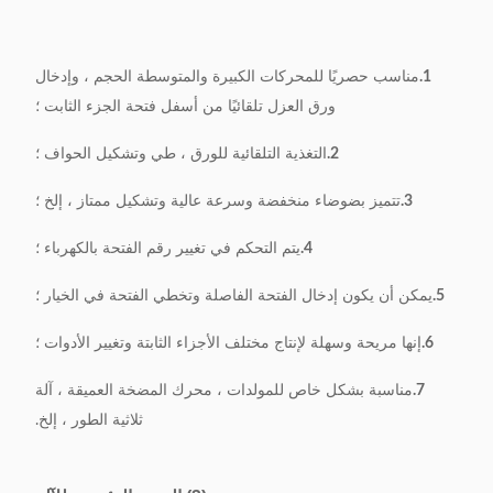
مزود الطاقة
0.75Kw
وزن
550 كجم
1.
مناسب حصريًا للمحركات الكبيرة والمتوسطة الحجم ، وإدخال
ورق العزل تلقائيًا من أسفل فتحة الجزء الثابت ؛
(L) 1100 * (W) 900 * (H)
أبعاد الآلة
1500 مم
2.
التغذية التلقائية للورق ، طي وتشكيل الحواف ؛
3.
تتميز بضوضاء منخفضة وسرعة عالية وتشكيل ممتاز ، إلخ ؛
4.
يتم التحكم في تغيير رقم الفتحة بالكهرباء ؛
5.
يمكن أن يكون إدخال الفتحة الفاصلة وتخطي الفتحة في الخيار ؛
6.
إنها مريحة وسهلة لإنتاج مختلف الأجزاء الثابتة وتغيير الأدوات ؛
7.
مناسبة بشكل خاص للمولدات ، محرك المضخة العميقة ، آلة
ثلاثية الطور ، إلخ.