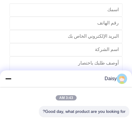
Daisy
3:43 AM
يرسل
Good day, what product are you looking for?