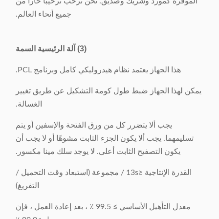
الموقرة كمورد وشريك وصديق. نحن نرحب ترحيبا حارا من
جميع أنحاء العالم.
(3) آلة الرئيسية السمة
هذا الجهاز يعتمد نظام هيدروليكي كامل وبرنامج PCL.
يمكن لهذا الجهاز ضبط طول كومة التشكيل عن طريق تغيير
الغسالة.
يجب ألا يتضرر كل من ورق الفتحة والإسفين أو يتم
تسليمهما. يجب ألا يكون الجزء الثابت مشوهًا أو لا يجب أن
يكون التصفيح الثابت أعلى. لا يوجد سلك مينا مكسور.
القدرة الإنتاجية ≤13s / مجموعة (استبعاد وقت التحميل /
التفريغ)
معدل التأهيل الأساسي ≥ 99.5 ٪ ، بعد إعادة العمل ، فإن