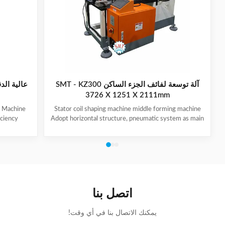
آلة توسعة لفائف الجزء الساكن SMT - KZ300
عالية الد
3726 X 1251 X 2111mm
g Machine
Stator coil shaping machine middle forming machine
iciency
Adopt horizontal structure, pneumatic system as main
ange. Easy
power; stator with same slot width and internal
 trouble-
diameter can share one tooling, stroke of both ends of
ulic system
expanding blades is synchronous, no need two times
ce. Provide
expending, and expending blade stroke can be
ccording to
adjusted as per requirement; footswitch controls
 accepted
on/off, easy operation, and no damage to wedge,
 driven by
insulation paper and coil, wedge is still at right position
اتصل بنا
after expending. (1)
يمكنك الاتصال بنا في أي وقت!