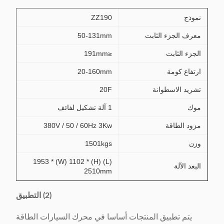
نموذج
ZZ190
معرف الجزء الثابت
50-131mm
الجزء الثابت
≤191mm
ارتفاع كومة
20-160mm
تشريد الاسطوانة
20F
موك
1 آلة تشكيل لفائف
مزود الطاقة
380V / 50 / 60Hz 3Kw
وزن
1501kgs
(L) 1953 * (W) 1102 * (H)
البعد الآلة
2510mm
(2) التطبيق
يتم تطبيق المنتجات أساسا في محرك السيارات الطاقة