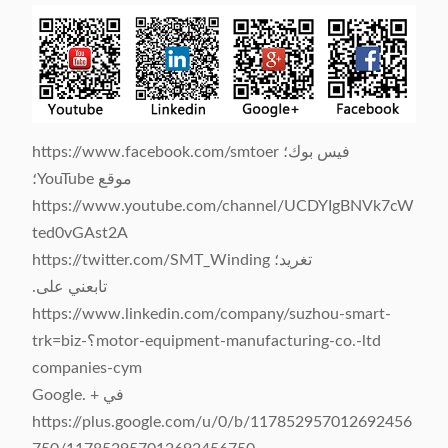
فيس بوك؛ https://www.facebook.com/smtoer
موقع YouTube؛
https://www.youtube.com/channel/UCDYIgBNVk7cW
ted0vGAst2A
تغريد؛ https://twitter.com/SMT_Winding
تابعني على.
https://www.linkedin.com/company/suzhou-smart-
motor-equipment-manufacturing-co.-ltd؟trk=biz-
companies-cym
في + Google.
https://plus.google.com/u/0/b/117852957012692456