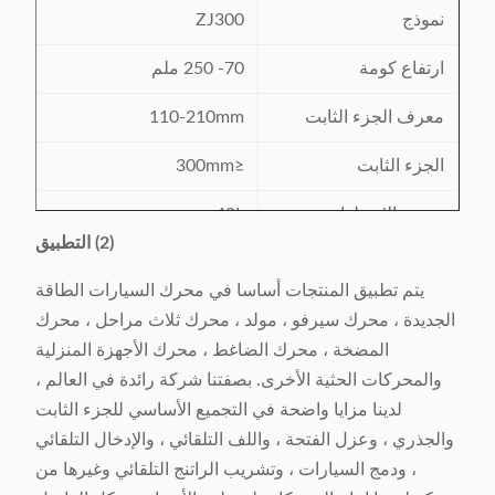
نموذج
ZJ300
ارتفاع كومة
70- 250 ملم
معرف الجزء الثابت
110-210mm
الجزء الثابت
≤300mm
تشريد الاسطوانة
40L
(2) التطبيق
مزود الطاقة
380V / 50 / 60Hz 4.2Kw
يتم تطبيق المنتجات أساسا في محرك السيارات الطاقة
وزن الماكينة
حوالي 2300kg
الجديدة ، محرك سيرفو ، مولد ، محرك ثلاث مراحل ، محرك
المضخة ، محرك الضاغط ، محرك الأجهزة المنزلية
L3726x W1251 x
البعد الآلة (LxWxH)
والمحركات الحثية الأخرى. بصفتنا شركة رائدة في العالم ،
H2111mm
لدينا مزايا واضحة في التجميع الأساسي للجزء الثابت
والجذري ، وعزل الفتحة ، واللف التلقائي ، والإدخال التلقائي
، ودمج السيارات ، وتشريب الراتنج التلقائي وغيرها من