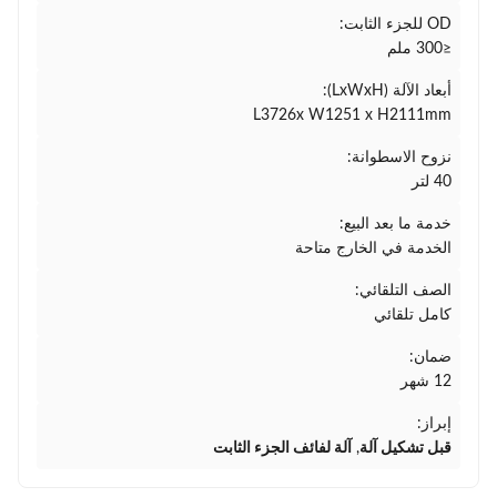
OD للجزء الثابت:
≤300 ملم
أبعاد الآلة (LxWxH):
L3726x W1251 x H2111mm
نزوح الاسطوانة:
40 لتر
خدمة ما بعد البيع:
الخدمة في الخارج متاحة
الصف التلقائي:
كامل تلقائي
ضمان:
12 شهر
إبراز:
قبل تشكيل آلة
,
آلة لفائف الجزء الثابت