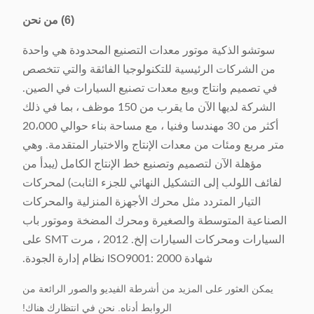
(6) من نحن
سوتشو الذكية موتور معدات التصنيع المحدودة هي واحدة
من الشركات الرئيسية للتكنولوجيا الفائقة والتي تتخصص
في تصميم وانتاج وبيع معدات تصنيع السيارات في الصين.
الشركة لديها الآن ما يقرب من 150 موظف ، بما في ذلك
أكثر من 30 مهندسا وفنيا ، مع مساحة بناء حوالي 20،000
متر مربع ومئات من معدات الإنتاج والاختبار المتقدمة. وهي
مؤهلة الآن لتصميم وتصنيع خط الإنتاج الكامل (يبدأ من
لفائف اللولب إلى التشكيل النهائي للجزء الثابت) لمحركات
التيار المتردد مثل محرك الأجهزة المنزلية والمحركات
الصناعية المتوسطة والصغيرة ومحرك المضخة وموتور باب
السيارات ومحركات السيارات إلخ. 2012 ، مرت SMT على
شهادة ISO9001: 2000 نظام إدارة الجودة.
يمكن العثور على المزيد من أشرطة الفيديو والصور الرائعة من
الروابط أدناه.
نحن في انتظارك هناك!