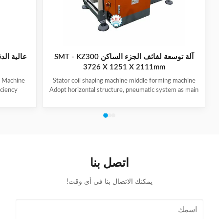
آلة توسعة لفائف الجزء الساكن SMT - KZ300
عالية الد
3726 X 1251 X 2111mm
g Machine
Stator coil shaping machine middle forming machine
iciency
Adopt horizontal structure, pneumatic system as main
ange. Easy
power; stator with same slot width and internal
 trouble-
diameter can share one tooling, stroke of both ends of
ulic system
expanding blades is synchronous, no need two times
ce. Provide
expending, and expending blade stroke can be
ccording to
adjusted as per requirement; footswitch controls
 accepted
on/off, easy operation, and no damage to wedge,
 driven by
insulation paper and coil, wedge is still at right position
اتصل بنا
after expending. (1)
يمكنك الاتصال بنا في أي وقت!