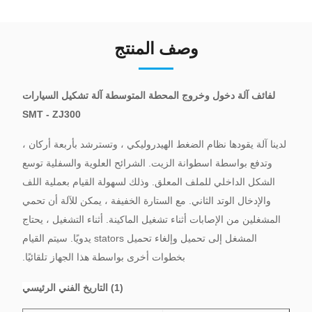
وصف المنتج
لفائف آلة دخول وخروج المحطة المتوسطة آلة تشكيل السيارات
SMT - ZJ300
لدينا آلة يقودها نظام الضغط الهيدروليكي ، وتسترشد بأربعة أركان ،
وتدفع بواسطة اسطوانة الزيت. الشرائح العلوية والسفلية توسع
الشكل الداخلي للملف المعلق.
وذلك لسهولة القيام بعملية اللف
والإدخال الوتد الثاني.
مع الستارة الخفيفة ، يمكن للآلة أن تحمي
المشغلين من الإصابات أثناء تشغيل الماكينة.
أثناء التشغيل ، يحتاج
المشغل إلى تحميل وإلغاء تحميل stators يدويًا.
سيتم القيام
بخطوات أخرى بواسطة هذا الجهاز تلقائيًا.
(1) التاريخ الفني الرئيسي