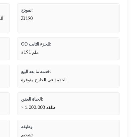
نموذج:
ZJ190
آل
OD للجزء الثابت:
≤191 ملم
خدمة ما بعد البيع:
الخدمة في الخارج متوفرة
الحياة العفن:
> 1،000،000 طلقة
وظيفة:
تشحيم