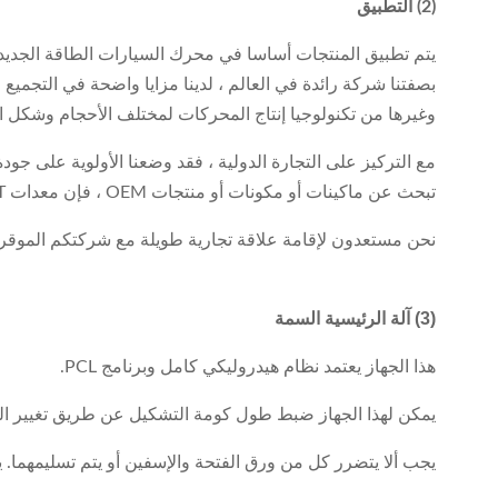
(2) التطبيق
يتم تطبيق المنتجات أساسا في محرك السيارات الطاقة الجديد
بصفتنا شركة رائدة في العالم ، لدينا مزايا واضحة في التجميع ا
وغيرها من تكنولوجيا إنتاج المحركات لمختلف الأحجام وشكل ا
مع التركيز على التجارة الدولية ، فقد وضعنا الأولوية على جود
تبحث عن ماكينات أو مكونات أو منتجات OEM ، فإن معدات SMT للسيارات ستكون شريكك الأكثر موثوقية.
نحن مستعدون لإقامة علاقة تجارية طويلة مع شركتكم الموقرة
(3) آلة الرئيسية السمة
هذا الجهاز يعتمد نظام هيدروليكي كامل وبرنامج PCL.
يمكن لهذا الجهاز ضبط طول كومة التشكيل عن طريق تغيير ال
يجب ألا يتضرر كل من ورق الفتحة والإسفين أو يتم تسليمهما. ي