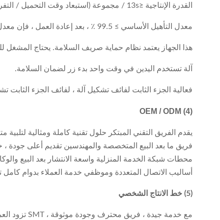
القدرة الإنتاجية ≤13s / مجموعة (استبعاد وقت التحميل / التفريغ)
معدل التأهيل الأساسي ≥ 99.5 ٪ ، بعد إعادة العمل ، فإن معدل ≥99.9 ٪
هذا الجهاز يعتمد نظام حماية صريف السلامة. يحتاج المشغل ل
آلة تستخدم اليدين في وقت واحد بدء زر لضمان السلامة.
فعالية الجزء الثابت لفائف تشكيل آلة ، لفائف الجزء الثابت ت
OEM / ODM
(4)
يقدم الفريق التقني المبتكر حلول تقنية كاملة ومثالية لتلبية 
فريق ما بعد البيع المتخصصة والمهندسين تقديم أعلى جودة ، خد
محطات شبكة الخدمة المنزلية واسعة الانتشار بعد البيع والوكا
أساليب الاتصال المتعددة وموظفي خدمة العملاء بدوام كامل تبديد ديل
(5) خط الانتاج الشخصي