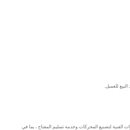
لبيع للعميل.
ة ، SMT تزود العملاء بأنواع مختلفة من AC motor ، DC motor ، BLDC خدمة الاستشارات الفنية لتصنيع المحركات وخدمة تسليم المفتاح ، بما في