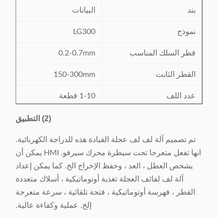
بند
البيانات
نموذج
LG300
قطر السلك المناسب
0.2-0.7mm
القطر الثابت
150-300mm
عدد اللف
1-10 قطعة
ارتفاع الجزء الثابت
15-35mm
(2) التطبيق
220V / 50 / 60Hz ،
تم تصميم آلة لف لف عجلة القيادة هذه للدراجة الكهربائية.
مزود الطاقة
1.5kw
انها تفعل متعرجا تحت سيطرة محرك سيرفو. HMI يمكن أن
يشخص العطل ، العد ، وحفظ الإخراج الخ. كما يمكن إعداد
وزن الماكينة
حوالي 420 كجم
آلة لف لفائف العجلة تغذية أوتوماتيكية ، أسلاك متعددة
القطر ، فهرسة أوتوماتيكية ، فتحة تلقائية ، سرعة متعرجة
1310x 810 × 1500
البعد الآلة (LxWxH)
إلخ. عملية وكفاءة عالية.
ملم