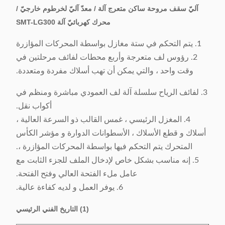
آليّ سقف مروحة ساكن متعرج آلة / معدّ آليّ لخرطوم خارجيّ /
محرك كهربائيّ آلة SMT-LG300
1. يتم التحكم في ستة مغازل بواسطة المحركات المؤازرة
2. رؤوس لف متعرجة وأربع محطات لفائف مرحلتين في
وقت واحد ، والتي يمكن أن تهب أسلاك مفردة ومتعددة.
3. لفائف الرياح سلسلة آلة لف العمودي مباشرة ومنظم في
أكواب نقل.
4. المغزل الرئيسي ، غمس القالب ذو السرعة العالية ،
أسلاك و قطع الأسلاك ، الأسطوانات الدوارة و مؤشر الكأس
المتحرك يتم التحكم فيها بواسطة المحركات المؤازرة ،.
5. إنه مناسب بشكل خاص لإدخال الملف للجزء الثابت مع
عامل ملء الفتحة العالي وفتح الفتحة.
6. يوفر العمل و لديه كفاءة عالية.
(1) التاريخ الفني الرئيسي