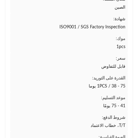
الصين
شهادة:
ISO9001 / SGS Factory Inspection
موك:
1pcs
سعر:
قابل للتفاوض
القدرة على التوريد:
1PCS / 38 - 75 يوما
موعد التسليم:
41 - 75 يومًا
شروط الدفع:
T/T، خطاب الاعتماد
العبوة القياسية: