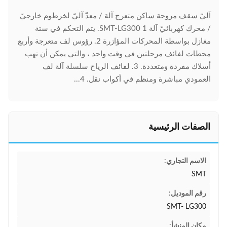
آليّ سقف مروحة ساكن متعرج آلة / معدّ آليّ لخرطوم خارجيّ
/ محرك كهربائيّ آلة SMT-LG300 1. يتم التحكم في ستة
مغازل بواسطة المحركات المؤازرة 2. رؤوس لف متعرجة وأربع
محطات لفائف مرحلتين في وقت واحد ، والتي يمكن أن تهب
أسلاك مفردة ومتعددة. 3. لفائف الرياح سلسلة آلة لف
العمودي مباشرة ومنظم في أكواب نقل. 4...
الصفات الرئيسية
الاسم التجاري:
SMT
رقم الموديل:
SMT- LG300
مكان المنشأ: