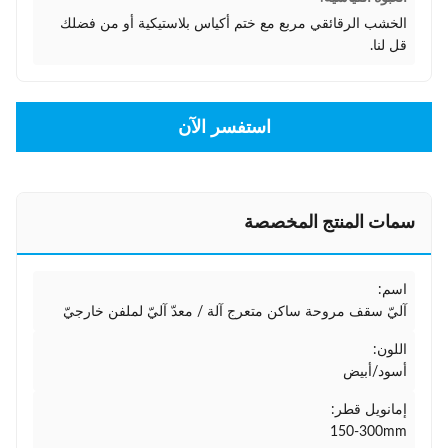
الخشب الرقائقي مربع مع ختم أكياس بلاستيكية أو من فضلك
قل لنا.
استفسر الآن
سمات المنتج المخصصة
اسم:
آليّ سقف مروحة ساكن متعرج آلة / معدّ آليّ لملفن خارجيّ
اللون:
أسود/أبيض
إمانويل قطر:
150-300mm