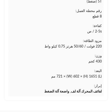
5T (ضغط)
رقم محطة العمل:
8 قطع
كفاءة:
2-5s / ص
مزود الطاقة:
220 فولت / 50/60 هرتز 0.75 كيلو واط
وزن:
430 كجم
البعد:
(L) 721 × (W) 602 × (H) 1651 مم
إبراز:
لفائف المحرك آلة لف
,
واضعة آلة الضغط