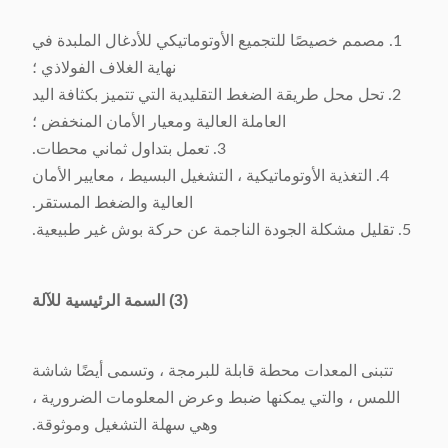
كيلو واط
1. مصمم خصيصًا للتجميع الأوتوماتيكي للأدغال الملبدة في
وزن
≈ 430 كجم
نهاية الغلاف الفولاذي ؛
2. تحل محل طريقة الضغط التقليدية التي تتميز بكثافة اليد
البعد
(L) 721 × (W) 602 × (H)
العاملة العالية ومعيار الأمان المنخفض ؛
1651 مم
3. تعمل بتداول ثماني محطات.
4. التغذية الأوتوماتيكية ، التشغيل البسيط ، معايير الأمان
العالية والضغط المستقر.
5. تقليل مشكلة الجودة الناجمة عن حركة بوش غير طبيعية.
(3) السمة الرئيسية للآلة
تتبنى المعدات محطة قابلة للبرمجة ، وتسمى أيضًا شاشة
اللمس ، والتي يمكنها ضبط وعرض المعلومات الضرورية ،
وهي سهلة التشغيل وموثوقة.