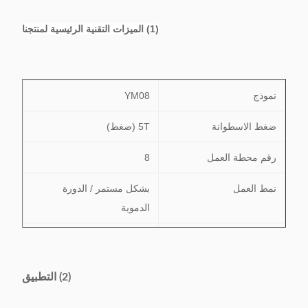
(1) الميزات التقنية الرئيسية لمنتجنا
نموذج
YM08
ضغط الاسطوانة
5T (ضغط)
رقم محطة العمل
8
نمط العمل
بشكل مستمر / الدورة
الدموية
كفاءة
2-5s / ص
ضغط جوي
≥0.5 ميجا باسكال
(2) التطبيق
مزود الطاقة
220 فولت / 50/60 هرتز 0.75