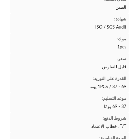
الصين
شهادة:
ISO / SGS Audit
موك:
1pcs
سعر:
قابل للتفاوض
القدرة على التوريد:
1PCS / 37 - 69 يوما
موعد التسليم:
37 - 69 يومًا
شروط الدفع:
T/T، خطاب الاعتماد
العبوة القياسية: