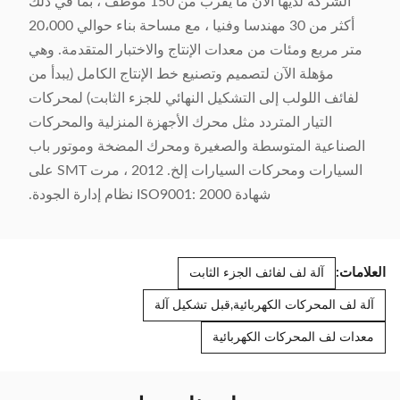
الشركة لديها الآن ما يقرب من 150 موظف ، بما في ذلك
أكثر من 30 مهندسا وفنيا ، مع مساحة بناء حوالي 20،000
متر مربع ومئات من معدات الإنتاج والاختبار المتقدمة. وهي
مؤهلة الآن لتصميم وتصنيع خط الإنتاج الكامل (يبدأ من
لفائف اللولب إلى التشكيل النهائي للجزء الثابت) لمحركات
التيار المتردد مثل محرك الأجهزة المنزلية والمحركات
الصناعية المتوسطة والصغيرة ومحرك المضخة وموتور باب
السيارات ومحركات السيارات إلخ. 2012 ، مرت SMT على
شهادة ISO9001: 2000 نظام إدارة الجودة.
العلامات:
آلة لف لفائف الجزء الثابت
آلة لف المحركات الكهربائية,قبل تشكيل آلة
معدات لف المحركات الكهربائية