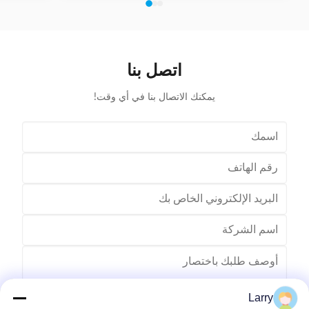
ulic system
expanding blades is synchronous, no need two times
ce. Provide
expending, and expending blade stroke can be
ccording to
adjusted as per requirement; footswitch controls
 accepted
on/off, easy operation, and no damage to wedge,
 driven by
insulation paper and coil, wedge is still at right position
اتصل بنا
after expending. (1)
يمكنك الاتصال بنا في أي وقت!
Larry