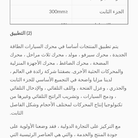
الجزء الثابت
≤300mm
تشريد الاسطوانة
40L
(2) التطبيق
مزود الطاقة
380V / 50 / 60Hz 4.2Kw
يتم تطبيق المنتجات أساسا في محرك السيارات الطاقة
وزن الماكينة
حوالي 2300kg
الجديدة ، محرك سيرفو ، مولد ، محرك ثلاث مراحل ، محرك
المضخة ، محرك الضاغط ، محرك الأجهزة المنزلية
L3716x W1258 x
البعد الآلة (LxWxH)
والمحركات الحثية الأخرى. بصفتنا شركة رائدة في العالم ،
H2110mm
لدينا مزايا واضحة في التجميع الأساسي للجزء الثابت
والجذري ، وعزل الفتحة ، واللف التلقائي ، والإدخال التلقائي
، ودمج السيارات ، وتشريب الراتنج التلقائي وغيرها من
تكنولوجيا إنتاج المحركات لمختلف الأحجام وشكل الفاصل
الثابت.
مع التركيز على التجارة الدولية ، فقد وضعنا الأولوية على
جودة المنتج والخدمة ، والتي هي العناصر الرئيسية التي