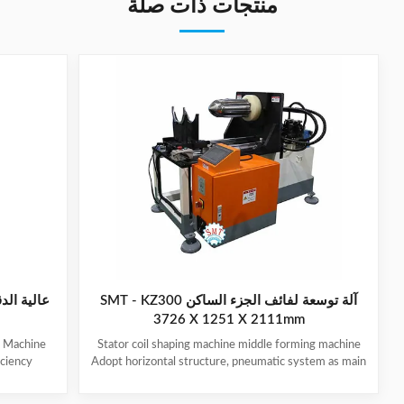
منتجات ذات صلة
آلة توسعة لفائف الجزء الساكن SMT - KZ300
عالية الد
3726 X 1251 X 2111mm
g Machine
Stator coil shaping machine middle forming machine
iciency
Adopt horizontal structure, pneumatic system as main
ange. Easy
power; stator with same slot width and internal
 trouble-
diameter can share one tooling, stroke of both ends of