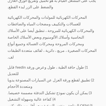
يجب على المشغل القيام به هو تحميل وتفريغ الورق العازل
220 فولت ، 50/60 هيرتز ،
مزود الطاقة
والضغط على الزر لبدء القطع.
0.5 كيلو واط
المحركات الكهربائية للمولدات والمحركات الكهربائية
وزن الماكينة
حوالي 160 كيلوجرام
للغسالات والتكييف ومضخات المياه والضاغطات
البعد (الطول × العرض ×
والمحركات الكهربائية للمروحة ، تنطبق أيضا على الأسلاك
500 × 900 × 1200 مم
الارتفاع)
النحاسية وأسلاك الألومنيوم وبعض الأسلاك الخاصة
ومحركات المروحة ومحركات الغسالة وجميع أنواع
المحركات الصغيرة ، مربع ، دائرية ، لفائف متعددة الطبقات
لف.
1) طول حافة الطية ، طول وعرض ورقة feedin قابل
للتعديل
2) تطبيق لقطع ورقة العزل عن السيارات المصنوعة يدويا
ومتعددة الأحجام
3) يمكن أن يكون نموذج تشكيل التدفئة مصممة خصيصا.
4) كفاءة عالية وسهولة التشغيل
5) OEM المتاحة ، ونفس النوعية سعر أقل من ذلك بكثير