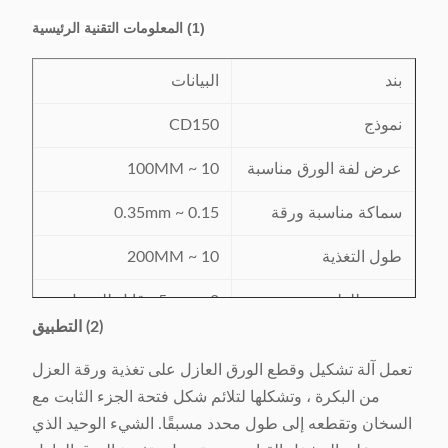
(1) المعلومات التقنية الرئيسية
بند
البيانات
نموذج
CD150
عرض لفة الورق مناسبة
10 ~ 100MM
سماكة مناسبة ورقة
0.15 ~ 0.35mm
طول التغذية
10 ~ 200MM
عرض للطي
2 ~ 5mm ، قابل للتعديل
(2) التطبيق
حوالي 120 قطعة في
سرعة القطع
تعمل آلة تشكيل وقطع الورق العازل على تغذية ورقة العزل
الدقيقة
من البكرة ، وتشكلها لتلائم شكل فتحة الجزء الثابت مع
الطي وقطع الدقة
0.2mm و
السخان وتقطعه إلى طول محدد مسبقًا. الشيء الوحيد الذي