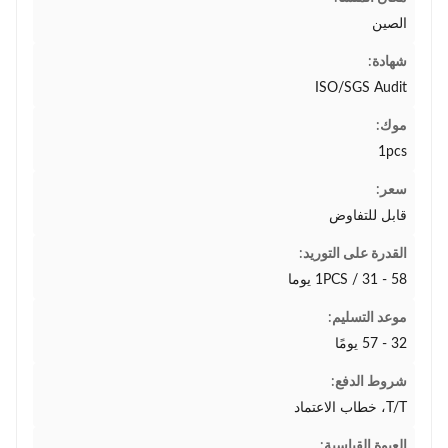
الصين
شهادة:
ISO/SGS Audit
موك:
1pcs
سعر:
قابل للتفاوض
القدرة على التوريد:
1PCS / 31 - 58 يوما
موعد التسليم:
32 - 57 يومًا
شروط الدفع:
T/T، خطاب الاعتماد
العبوة القياسية: