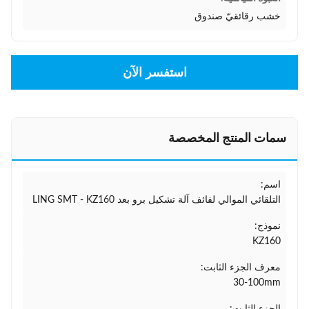
خشب رقائقيّ صندوق
استفسر الآن
سمات المنتج المخصصة
اسم:
التلقائي الموالي لفائف آلة تشكيل برو بعد LING SMT - KZ160
نموذج:
KZ160
معرف الجزء الثابت:
30-100mm