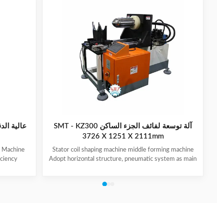
آلة توسعة لفائف الجزء الساكن SMT - KZ300
عالية الد
3726 X 1251 X 2111mm
g Machine
Stator coil shaping machine middle forming machine
iciency
Adopt horizontal structure, pneumatic system as main
ange. Easy
power; stator with same slot width and internal
 trouble-
diameter can share one tooling, stroke of both ends of
ulic system
expanding blades is synchronous, no need two times
ce. Provide
expending, and expending blade stroke can be
ccording to
adjusted as per requirement; footswitch controls
 accepted
on/off, easy operation, and no damage to wedge,