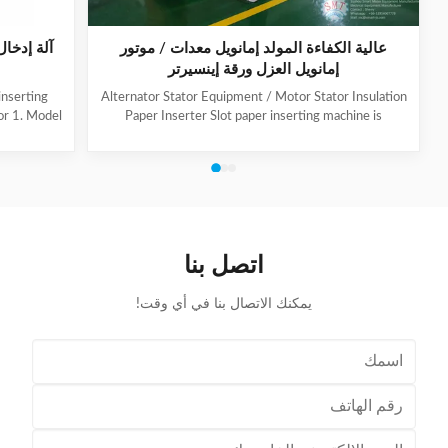
عالية الكفاءة المولد إمانويل معدات / موتور
آلة إدخا
إمانويل العزل ورقة إينسيرتر
inserting
Alternator Stator Equipment / Motor Stator Insulation
or 1. Model
Paper Inserter Slot paper inserting machine is
r big size
specially designed for automatically inserting
 low noise,
insulation papers into stator slots. All the actions such
venient and
as paper feeding, forming, folding, inserting and stator
uction and
rotating are automatic. Range of application: industrial
rator, deep
motors, air conditioner motors, washer motors,
is suitable
electrical fan motors, pump motors and so on. (1) Main
th, big
Technical Data Model C100 Core Length 10-90mm
اتصل بنا
Stator I.D
يمكنك الاتصال بنا في أي وقت!