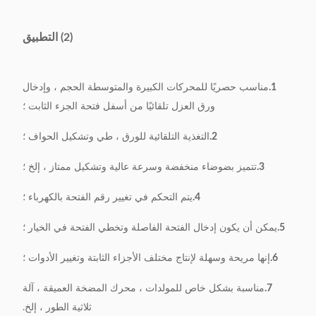
كفاءة
0.6 ثانية / ثانية
380 فولت ، 50/60 هرتز ،
(2) التطبيق
مزود الطاقة
0.75 كيلو واط
1.
وزن
500 كجم
مناسب حصريًا للمحركات الكبيرة والمتوسطة الحجم ، وإدخال
ورق العزل تلقائيًا من أسفل فتحة الجزء الثابت ؛
البعد
1200 * 650 * 1100 مم
2.
التغذية التلقائية للورق ، طي وتشكيل الحواف ؛
3.
تتميز بضوضاء منخفضة وسرعة عالية وتشكيل ممتاز ، إلخ ؛
4.
يتم التحكم في تغيير رقم الفتحة بالكهرباء ؛
5.
يمكن أن يكون إدخال الفتحة الفاصلة وتخطي الفتحة في الخيار ؛
6.
إنها مريحة وسهلة لإنتاج مختلف الأجزاء الثابتة وتغيير الأدوات ؛
7.
مناسبة بشكل خاص للمولدات ، محرك المضخة العميقة ، آلة
ثلاثية الطور ، إلخ.