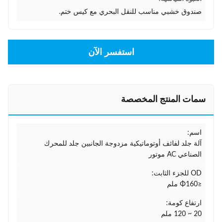
صندوق خشبي مناسب للنقل البحري مع كيس ختم.
استفسر الآن
سمات المنتج المخصصة
اسم:
آلة جلد لفائف أوتوماتيكية مزدوجة الجانبين جلد للمحرك
الصناعي AC موتور
OD للجزء الثابت:
≤Φ160 ملم
ارتفاع كومة:
20 ~ 120 ملم