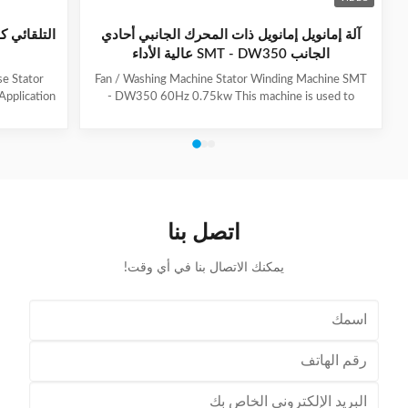
آلة إمانويل إمانويل ذات المحرك الجانبي أحادي
التلقائي ك
الجانب SMT - DW350 عالية الأداء
e Stator
Fan / Washing Machine Stator Winding Machine SMT
Application
- DW350 60Hz 0.75kw This machine is used to
ire Lacing
inserting coil and wedge into stator. And it can insert
ly start
coil and wedge simultaneously. This HMI can set all
achine is
the necessary data. With easy and convenient tooling
ne motor,
change process, this machine is suitable for three
generator
phase motor, fan motor and other motor, with a
il lacing
veriety model number but low output. Wedge fedding
,although
mode can be set according to different
اتصل بنا
motor.Horizontal Winding Inserting
يمكنك الاتصال بنا في أي وقت!