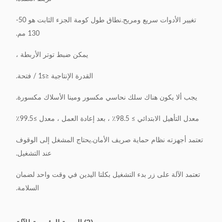
تغيير الأدوات سريع ومريح.نطاق طول كومة الجزء الثابت هو 50-
130 مم.
يمكن ضبط توتر الأربطة ،
القدرة الإنتاجية ≤1s / فتحة.
يجب ألا يكون هناك سلك نحاسي مكسور ومينا الأسلاك مكسورة.
معدل التأهيل الابتدائي ≥ 98.5٪ ، بعد إعادة العمل ، معدل ≥99.5٪
تعتمد أجهزته نظام حماية صريف الأمان.يحتاج المشغل إلى الوقوف
عند التشغيل.
تعتمد الآلة على زر بدء التشغيل بكلتا اليدين في وقت واحد لضمان
السلامة.