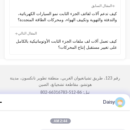
المقال السابق
كيف تدعم آلات لفائف الجزء الثابت نمو السيارات الكهربائية،
والتدفئة والتهوية وتكييف الهواء، ومحركات الطاقة المتجددة؟
المقال التالي
كيف تعمل آلات لف ملفات الجزء الثابت الأوتوماتيكية بالكامل
على تغيير مستقبل إنتاج المحركات؟
رقم 123، طريق تشيانغيوان الغربي، منطقة تطوير نانكسون، مدينة
هوتشو، مقاطعة تشجيانغ، الصين
تيل: 86-512-66316783-802
البريد الإلكتروني: sales5@smt-winding.com
Daisy
2:44 AM
لمنزل
المنتجات
فيديوهات
حولنا
جولة في المصنع
مراقبة الجودة
اتصل بنا