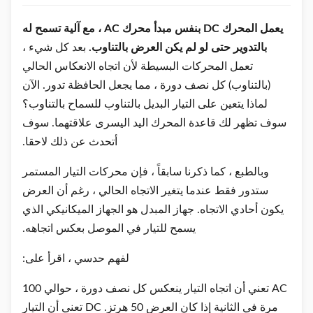
يعمل المحرك DC بنفس مبدأ محرك AC ، مع آلية تسمح له
بالتدوير حتى لو لم يكن العرض بالتناوب.
بعد كل شيء ،
تعمل المحركات البسيطة لأن اتجاه الانعكاس الحالي
(بالتناوب) كل نصف دورة ، مما يجعل الحافظة تدور. الآن
لماذا يتعين على التيار البديل بالتناوب للسماح بالتناوب؟
سوف تظهر لك قاعدة المحرك اليد اليسرى علاقتهما. سوف
أتحدث عن ذلك لاحقا.
وبالطبع ، كما ذكرنا سابقاً ، فإن محركات التيار المستمر
ستدور فقط عندما يتغير الاتجاه الحالي ، رغم أن العرض
يكون أحادي الاتجاه. جهاز المبدل هو الجهاز الميكانيكي الذي
يسمح للتيار في الموصل بعكس اتجاهه.
لفهم حدسي ، اقرأ على:
AC تعني أن اتجاه التيار ينعكس كل نصف دورة ، حوالي 100
مرة في الثانية إذا كان العرض 50 هرتز. DC تعني أن التيار