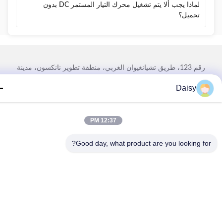
لماذا يجب ألا يتم تشغيل محرك التيار المستمر DC بدون
تحميل؟
رقم 123، طريق تشيانغيوان الغربي، منطقة تطوير نانكسون، مدينة
هوتشو، مقاطعة تشجيانغ، الصين
Daisy
تيل: 86-512-66316783-802
البريد الإلكتروني: sales5@smt-winding.com
12:37 PM
Good day, what product are you looking fo
لمنزل
المنتجات
فيديوهات
حولنا
جولة في المصنع
مراقبة الجودة
اتصل بنا
أخبار
© 2016-2026 SMT Intelligent Device Manufacturing (Zhejiang) Co., Ltd.. جميع
الحقوق محفوظة.
سياسة الخصوصية