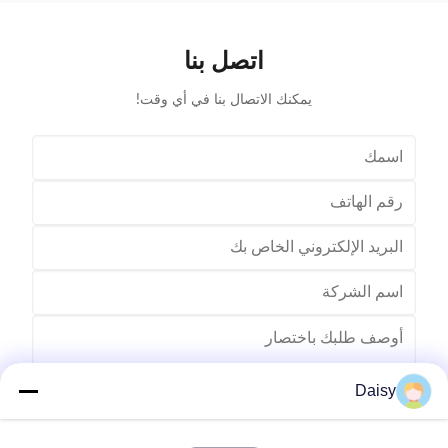
ions, with
stations stator coil winding machine Product Name
angle. The
two working stations stator coil winding machine
alloy with
Winding head 2pc Wire diameter 0.2~1.2mm
اتصل بنا
Winding speed ≤2500RPM Max stator OD 160mm
يمكنك الاتصال بنا في أي وقت!
Daisy