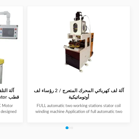
آلة لف كهربائي المحرك المتعرج / 2 رؤساء لف
أوتوماتيكية
C Motor
FULL automatic two working stations stator coil
y designed
winding machine Application of full automatic two
 stator per
working stations stator coil winding machine This
ficiency. It
automatic stator winding machine is suitable for 2
moval to
poles, 4 poles and 6poles coils winding. 1. Main
ss supports
technical data of NIDE full automatic two working