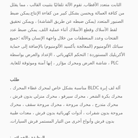
الثابت متعدد الأقطاب. تقوم الآلة تلقائيًا بتثبيت القالب ، مما يقلل
من كثافة العمالة ويحسن بشكل كبير من كفاءة الإنتاج.يمكن ضبط
الصنبور المتعدد (يمكن ضبطه عن طريق الشاشة) ، ويمكن تحقيق
لقط الأسلاك وقطع الأسلاك أثناء عملية اللف. يمكن ضبط عدد
الفتحات وعدد المنعطفات من خلال واجهة الإنسان والآلة ؛جميع
سبائك الألومنيوم (المعالجة بأكسيد الألومنيوم) بالإضافة إلى حماية
الأكريليك المستوردة ؛ التحكم الكهربائي ، الإعداد والعرض بواسطة
PLC ، شاشة العرض ومحرك مؤازر ، إنها آمنة وموثوقة للغاية.
طلب
آلة لف إبرة BLDC مناسبة بشكل خاص لمحرك غطاء المحرك ،
محرك بكرة الشعر ، محرك سيرفو ، محرك منزلي بدون فرش ،
محرك متدرج ، محرك مروحة ، محرك مروحة سقف ، محرك
مروحة بدون شفرات ، أدوات كهربائية بدون فرش ، معدات طبية
بدون فرش وأنواع أخرى من التيار المستمر فرش السيارات.
الوظيفة والخصائص
: