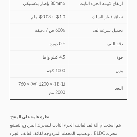
ارتفاع كومة الجزء الثابت
≤80mm بإطار بلاستيكي
نطاق قطر السلك
Φ0.08 ~ Φ1.0 ملم
تحميل سرعة لف
≤600 ص / دقيقة
دقة اللف
± 0 دورة
قوة
4.5 كيلو واط
وزن
1000 كجم
(L) 760 × (W) 1200 × (H)
البعد
2000 مم
نظرة عامة على المنتج
:
يتم استخدام آلة لف لفائف الجزء الثابت للمحرك المزدوج لتصنيع
محرك BLDC ، وتصميم المحطة المزدوجة لفائف لفائف الجزء