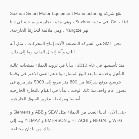
تقع شركة Suzhou Smart Motor Equipment Manufacturing
Co. ، Ltd. في مدينة Suzhou ، وهي مدينة تجارية وسياحية في دلتا
نهر Yangtze ، وهي ملائمة لتجارتنا الخارجية.
نحن SMT هي الشركة المصنعة لآلات إنتاج المحركات ، مثل آلة
اللف وآلة إدخال الملف وما إلى ذلك.
منذ تأسيسها في عام 2010 ، بدأنا في تزويد العملاء بمنتجات عالية
التأهيل وخدمة ما بعد البيع الممتازة والدعم الفني الاحترافي.وقمنا
بتوسيع موقع شركتنا من 800 متر مربع إلى 5000 متر مربع في
غضون عام واحد.منذ ذلك الوقت ، بدأنا في القيام بالتجارة الخارجية
بأنفسنا ومواصلة تطوير السوق الخارجية.
حتى الآن ، لدينا العديد من العملاء مثل SEW و ABB و Siemens و
WEG و REGAL و HITACHI و EMERSON و YILMAZ وما إلى
ذلك من بلدان مختلفة.