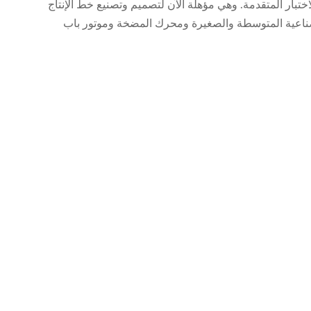
ء حوالي 20،000 متر مربع ومئات من معدات الإنتاج والاختبار المتقدمة. وهي مؤهلة الآن لتصميم وتصنيع خط الإنتاج
 الصناعية المتوسطة والصغيرة ومحرك المضخة وموتور باب