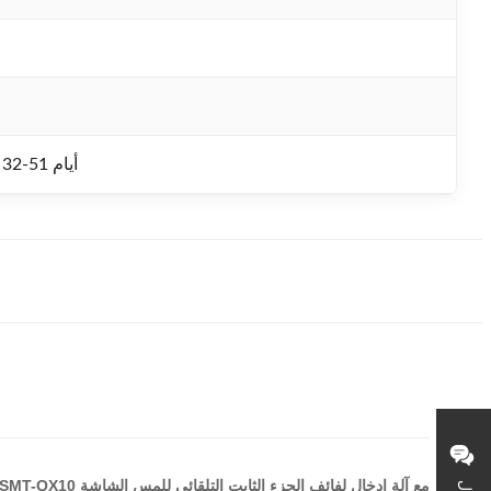
1 pcs / 32-51 أيام
مع آلة إدخال لفائف الجزء الثابت التلقائي للمس الشاشة SMT-QX10