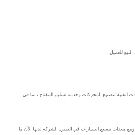
لبيع للعميل.
ة ، SMT تزود العملاء بأنواع مختلفة من AC motor ، DC motor ، BLDC خدمة الاستشارات الفنية لتصنيع المحركات وخدمة تسليم المفتاح ، بما في
بيع معدات تصنيع السيارات في الصين. الشركة لديها الآن ما