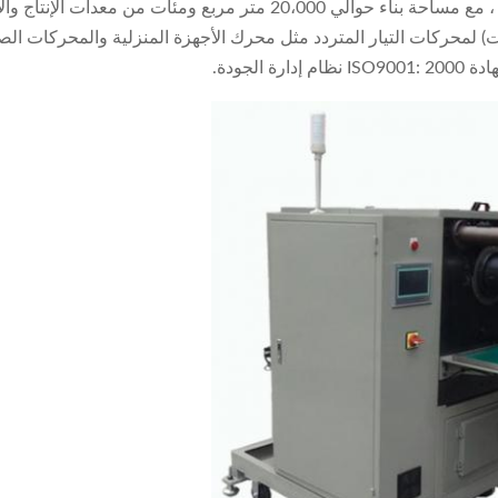
يقرب من 150 موظف ، بما في ذلك أكثر من 30 مهندسا وفنيا ، مع مساحة بنا
ثابت) لمحركات التيار المتردد مثل محرك الأجهزة المنزلية والمحركات