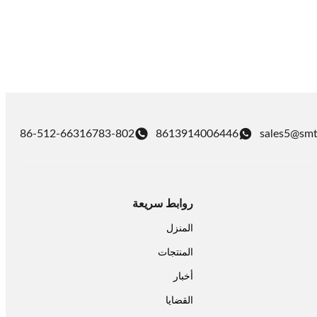
86-512-66316783-802
8613914006446
sales5@smt
روابط سريعة
المنزل
المنتجات
أخبار
القضايا