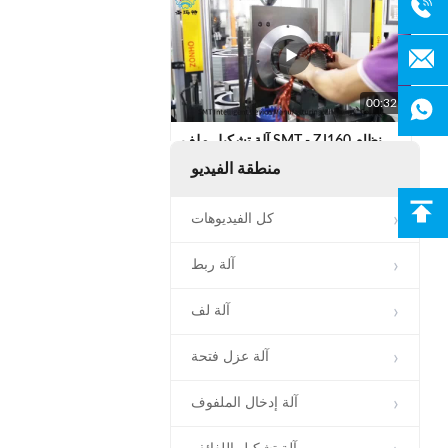
00:32
آلة تشكيل ملف SMT - ZJ160 نظام
هيدروليكي أوتوماتيكي لتشكيل الجزء
منطقة الفيديو
الثابت
كل الفيديوهات
آلة ربط
آلة لف
00:29
آلة عزل فتحة
الجهاز الوسطى للفولات السابقة لـ
170-260mm Stator OD
آلة إدخال الملفوف