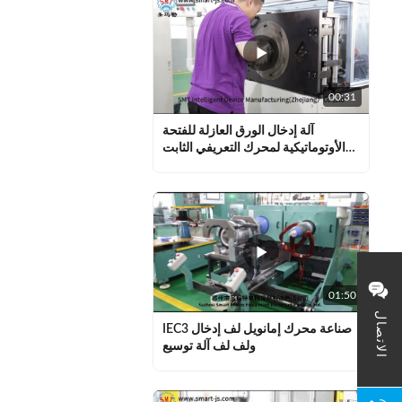
00:31
آلة إدخال الورق العازلة للفتحة
الأوتوماتيكية لمحرك التعريفي الثابت
SMT - CW200
01:50
الاتصال
IEC3 صناعة محرك إمانويل لف إدخال
ولف لف آلة توسيع