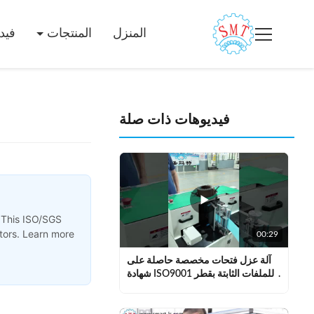
المنزل
المنتجات
فيد
فيديوهات ذات صلة
 This ISO/SGS
otors. Learn more
00:29
آلة عزل فتحات مخصصة حاصلة على
شهادة ISO9001 للملفات الثابتة بقطر
داخلي 50-120 ملم وقطر خارجي
≤190 ملم